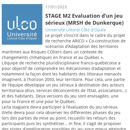
17/01/2023
STAGE M2 Evaluation d’un jeu
sérieux (MRSH de Dunkerque)
Université Littoral Côte d'Opale
Le projet s’inscrit dans le cadre du projet
de recherche ARICO « Co-construction de
scénarios d’Adaptation des territoires
maritimes aux RIsques COtiers dans un contexte de
changements climatiques en France et au Québec ».
L’équipe de recherche pluridisciplinaire franco-québécoise a
pour objectif de comprendre les mécanismes d’adaptation et
notamment la façon dont les habitants des littoraux menacés
imaginent, à l’horizon 2050, leur territoire. Pour cela, une partie
de l’équipe développe un jeu sérieux à destination des acteurs
territoriaux (élus, services déconcentrés de l’Etat, associations...)
et des habitants. Deux versions du jeu sont envisagées, une
pour la France et une pour le Québec.
Le/la stagiaire devra participer à l’évaluation du jeu sérieux.
Il/elle devra pour cela observer les différentes phases du jeu
lors des parties de mise au point, recueillir les retours des
participants puis les synthétiser… In fine, il s’agit de proposer
des pistes d’amélioration possibles du jeu pour mieux atteindre