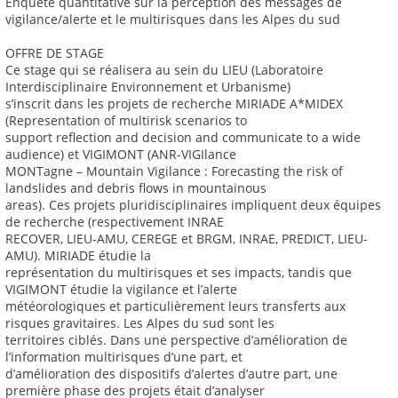
Enquête quantitative sur la perception des messages de
vigilance/alerte et le multirisques dans les Alpes du sud
OFFRE DE STAGE
Ce stage qui se réalisera au sein du LIEU (Laboratoire
Interdisciplinaire Environnement et Urbanisme)
s’inscrit dans les projets de recherche MIRIADE A*MIDEX
(Representation of multirisk scenarios to
support reflection and decision and communicate to a wide
audience) et VIGIMONT (ANR-VIGIlance
MONTagne – Mountain Vigilance : Forecasting the risk of
landslides and debris flows in mountainous
areas). Ces projets pluridisciplinaires impliquent deux équipes
de recherche (respectivement INRAE
RECOVER, LIEU-AMU, CEREGE et BRGM, INRAE, PREDICT, LIEU-
AMU). MIRIADE étudie la
représentation du multirisques et ses impacts, tandis que
VIGIMONT étudie la vigilance et l’alerte
météorologiques et particulièrement leurs transferts aux
risques gravitaires. Les Alpes du sud sont les
territoires ciblés. Dans une perspective d’amélioration de
l’information multirisques d’une part, et
d’amélioration des dispositifs d’alertes d’autre part, une
première phase des projets était d’analyser