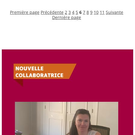
Première page
Précédente
2
3
4
5
6
7
8
9
10
11
Suivante
Dernière page