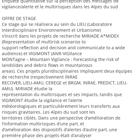
Enquête quantitative sur la perception des messages de
vigilance/alerte et le multirisques dans les Alpes du sud
OFFRE DE STAGE
Ce stage qui se réalisera au sein du LIEU (Laboratoire
Interdisciplinaire Environnement et Urbanisme)
s’inscrit dans les projets de recherche MIRIADE A*MIDEX
(Representation of multirisk scenarios to
support reflection and decision and communicate to a wide
audience) et VIGIMONT (ANR-VIGIlance
MONTagne – Mountain Vigilance : Forecasting the risk of
landslides and debris flows in mountainous
areas). Ces projets pluridisciplinaires impliquent deux équipes
de recherche (respectivement INRAE
RECOVER, LIEU-AMU, CEREGE et BRGM, INRAE, PREDICT, LIEU-
AMU). MIRIADE étudie la
représentation du multirisques et ses impacts, tandis que
VIGIMONT étudie la vigilance et l’alerte
météorologiques et particulièrement leurs transferts aux
risques gravitaires. Les Alpes du sud sont les
territoires ciblés. Dans une perspective d’amélioration de
l’information multirisques d’une part, et
d’amélioration des dispositifs d’alertes d’autre part, une
première phase des projets était d’analyser