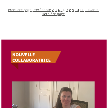
Première page
Précédente
2
3
4
5
6
7
8
9
10
11
Suivante
Dernière page