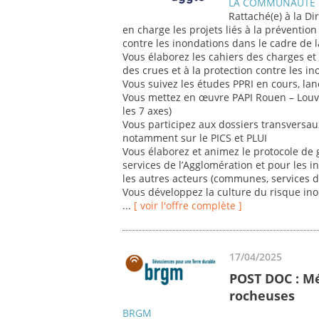
LA COMMUNAUTE 
Rattaché(e) à la Di
en charge les projets liés à la prévention
contre les inondations dans le cadre de
Vous élaborez les cahiers des charges et 
des crues et à la protection contre les i
Vous suivez les études PPRI en cours, lanc
Vous mettez en œuvre PAPI Rouen – Louvie
les 7 axes)
Vous participez aux dossiers transversaux
notamment sur le PICS et PLUI
Vous élaborez et animez le protocole de g
services de l’Agglomération et pour les i
les autres acteurs (communes, services de
Vous développez la culture du risque ino
...
[ voir l'offre complète ]
17/04/2025
POST DOC : M
rocheuses
BRGM