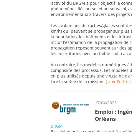
’activité du BRGM a pour objectif la con
phénomènes liés au sol et au sous-sol, 
environnementaux à travers des projets i
Les avalanches de roches/glaces sont des
km/h) qui peuvent se propager sur plusi
la population, les bâtiments et les infras
inclut l'estimation de la propagation de 
propagation reposent souvent sur des a
les incertitudes avec un faible coût calcu
Au contraire, les modèles numériques à 
complexité des processus. Les modèles d
en plus utilisés depuis une vingtaine d’
Lire la suitee de la mission:
[ voir l'offre
17/04/2025
Emploi : Ingén
Orléans
BRGM
Parallèlement aux projets visant à améli