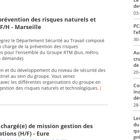
dev
03
prévention des risques naturels et
PCS
F/H - Marseille
l’e
30
ntégrez le Département Sécurité au Travail composé
en charge de la prévention des risques
Au
ues pour l'ensemble du Groupe RTM (bus, métro,
la demande).
cr
de
en et du développement du niveau de sécurité des
20
ustriel au sein du groupe. Vous venez
avec les différentes organisations du groupe en
Co
gestion des risques naturels et technologiques.
[
in
dév
28
Le
du
 chargé(e) de mission gestion des
qu
tions (H/F) - Eure
pré