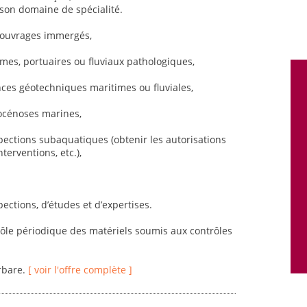
son domaine de spécialité.
d’ouvrages immergés,
imes, portuaires ou fluviaux pathologiques,
es géotechniques maritimes ou fluviales,
iocénoses marines,
spections subaquatiques (obtenir les autorisations
terventions, etc.),
pections, d’études et d’expertises.
trôle périodique des matériels soumis aux contrôles
rbare.
[ voir l'offre complète ]