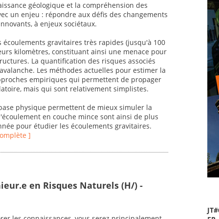
naissance géologique et la compréhension des
avec un enjeu : répondre aux défis des changements
nnovants, à enjeux sociétaux.
 écoulements gravitaires très rapides (jusqu'à 100
eurs kilomètres, constituant ainsi une menace pour
tructures. La quantification des risques associés
l'avalanche. Les méthodes actuelles pour estimer la
pproches empiriques qui permettent de propager
latoire, mais qui sont relativement simplistes.
base physique permettent de mieux simuler la
'écoulement en couche mince sont ainsi de plus
année pour étudier les écoulements gravitaires.
 complète ]
ieur.e en Risques Naturels (H/) -
JT#
orer les connaissances, vous serez principalement