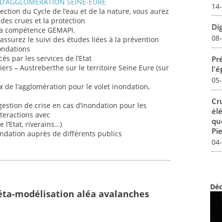
D’AGGLOMERATION SEINE-EURE
14
rection du Cycle de l’eau et de la nature, vous aurez
 des crues et la protection
Dig
 la compétence GEMAPI.
08
assurez le suivi des études liées à la prévention
nondations
és par les services de l’Etat
Pré
rs – Austreberthe sur le territoire Seine Eure (sur
l'
05
 de l’agglomération pour le volet inondation,
Cr
estion de crise en cas d’inondation pour les
él
nteractions avec
qu
 l’Etat, riverains…)
Pie
ndation auprès de différents publics
04
Déc
éta-modélisation aléa avalanches