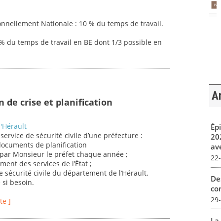
nnellement Nationale : 10 % du temps de travail.
5% du temps de travail en BE dont 1/3 possible en
Ar
n de crise et planification
'Hérault
Ép
ervice de sécurité civile d’une préfecture :
20
 documents de planification
av
par Monsieur le préfet chaque année ;
22
ment des services de l’État ;
de sécurité civile du département de l’Hérault.
De
 si besoin.
con
29
te ]
La 