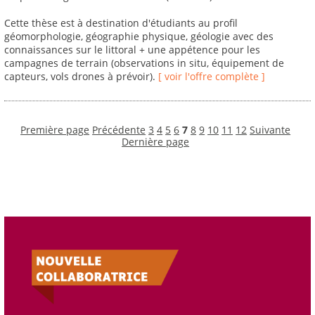
Cette thèse est à destination d'étudiants au profil
géomorphologie, géographie physique, géologie avec des
connaissances sur le littoral + une appétence pour les
campagnes de terrain (observations in situ, équipement de
capteurs, vols drones à prévoir).
[ voir l'offre complète ]
Première page
Précédente
3
4
5
6
7
8
9
10
11
12
Suivante
Dernière page