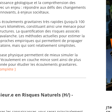
naissance géologique et la compréhension des
avec un enjeu : répondre aux défis des changements
nnovants, à enjeux sociétaux.
 écoulements gravitaires très rapides (jusqu'à 100
eurs kilomètres, constituant ainsi une menace pour
tructures. La quantification des risques associés
l'avalanche. Les méthodes actuelles pour estimer la
pproches empiriques qui permettent de propager
latoire, mais qui sont relativement simplistes.
base physique permettent de mieux simuler la
'écoulement en couche mince sont ainsi de plus
année pour étudier les écoulements gravitaires.
 complète ]
ieur.e en Risques Naturels (H/) -
JT#
orer les connaissances, vous serez principalement