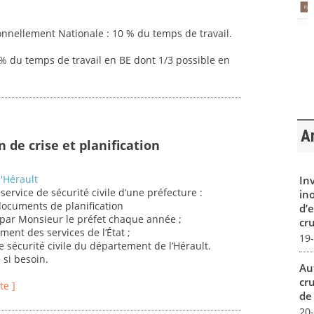
nnellement Nationale : 10 % du temps de travail.
5% du temps de travail en BE dont 1/3 possible en
Ar
n de crise et planification
'Hérault
In
ervice de sécurité civile d’une préfecture :
in
 documents de planification
d’
par Monsieur le préfet chaque année ;
cru
ment des services de l’État ;
19
de sécurité civile du département de l’Hérault.
 si besoin.
Au
cr
te ]
de
20