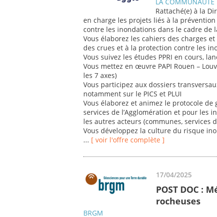
LA COMMUNAUTE 
Rattaché(e) à la Di
en charge les projets liés à la prévention
contre les inondations dans le cadre de
Vous élaborez les cahiers des charges et 
des crues et à la protection contre les i
Vous suivez les études PPRI en cours, lanc
Vous mettez en œuvre PAPI Rouen – Louvie
les 7 axes)
Vous participez aux dossiers transversaux
notamment sur le PICS et PLUI
Vous élaborez et animez le protocole de g
services de l’Agglomération et pour les i
les autres acteurs (communes, services de
Vous développez la culture du risque ino
...
[ voir l'offre complète ]
17/04/2025
POST DOC : M
rocheuses
BRGM