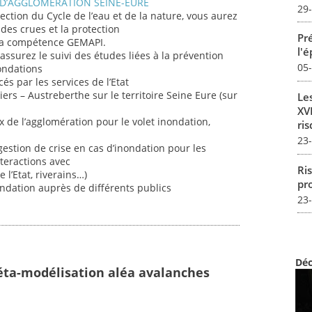
D’AGGLOMERATION SEINE-EURE
29
rection du Cycle de l’eau et de la nature, vous aurez
 des crues et la protection
Pré
 la compétence GEMAPI.
l'
assurez le suivi des études liées à la prévention
05
nondations
és par les services de l’Etat
rs – Austreberthe sur le territoire Seine Eure (sur
Le
XVI
 de l’agglomération pour le volet inondation,
ris
23
estion de crise en cas d’inondation pour les
nteractions avec
Ris
 l’Etat, riverains…)
pro
ndation auprès de différents publics
23
Déc
éta-modélisation aléa avalanches