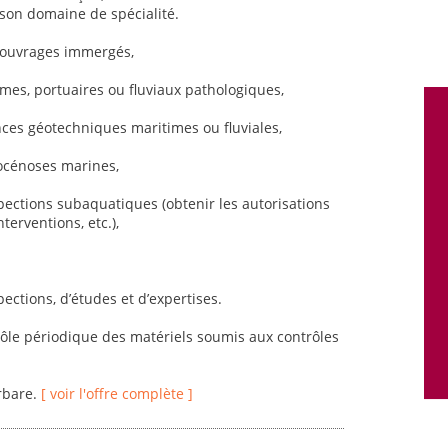
son domaine de spécialité.
d’ouvrages immergés,
imes, portuaires ou fluviaux pathologiques,
es géotechniques maritimes ou fluviales,
iocénoses marines,
spections subaquatiques (obtenir les autorisations
terventions, etc.),
pections, d’études et d’expertises.
trôle périodique des matériels soumis aux contrôles
rbare.
[ voir l'offre complète ]