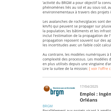
’activité du BRGM a pour objectif la con
phénomènes liés au sol et au sous-sol, 
environnementaux à travers des projets i
Les avalanches de roches/glaces sont des
km/h) qui peuvent se propager sur plusi
la population, les bâtiments et les infras
inclut l'estimation de la propagation de 
propagation reposent souvent sur des a
les incertitudes avec un faible coût calcu
Au contraire, les modèles numériques à 
complexité des processus. Les modèles d
en plus utilisés depuis une vingtaine d’
Lire la suitee de la mission:
[ voir l'offre
17/04/2025
Emploi : Ingén
Orléans
BRGM
Parallèlement aux projets visant à améli