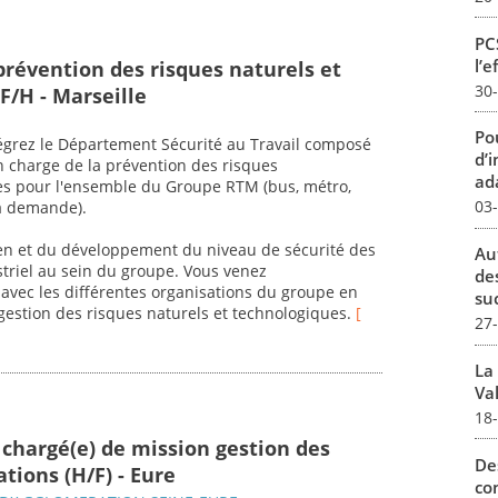
PCS
l’e
prévention des risques naturels et
30
F/H - Marseille
Pou
ntégrez le Département Sécurité au Travail composé
d’
en charge de la prévention des risques
ada
ues pour l'ensemble du Groupe RTM (bus, métro,
03
la demande).
en et du développement du niveau de sécurité des
Au
ustriel au sein du groupe. Vous venez
de
avec les différentes organisations du groupe en
su
gestion des risques naturels et technologiques.
[
27
La
Val
18
 chargé(e) de mission gestion des
De
tions (H/F) - Eure
con