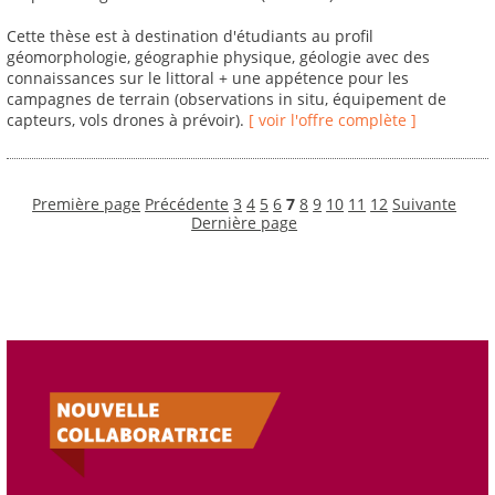
Cette thèse est à destination d'étudiants au profil
géomorphologie, géographie physique, géologie avec des
connaissances sur le littoral + une appétence pour les
campagnes de terrain (observations in situ, équipement de
capteurs, vols drones à prévoir).
[ voir l'offre complète ]
Première page
Précédente
3
4
5
6
7
8
9
10
11
12
Suivante
Dernière page