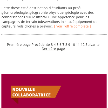
Cette thèse est à destination d'étudiants au profil
géomorphologie, géographie physique, géologie avec des
connaissances sur le littoral + une appétence pour les
campagnes de terrain (observations in situ, équipement de
capteurs, vols drones à prévoir).
[ voir l'offre complète ]
Première page
Précédente
3
4
5
6
7
8
9
10
11
12
Suivante
Dernière page