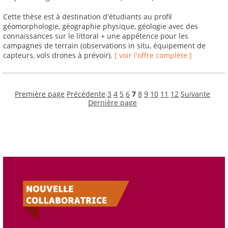
Cette thèse est à destination d'étudiants au profil
géomorphologie, géographie physique, géologie avec des
connaissances sur le littoral + une appétence pour les
campagnes de terrain (observations in situ, équipement de
capteurs, vols drones à prévoir).
[ voir l'offre complète ]
Première page
Précédente
3
4
5
6
7
8
9
10
11
12
Suivante
Dernière page