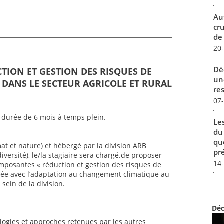
Au
cr
de
20
Dé
CTION ET GESTION DES RISQUES DE
un
DANS LE SECTEUR AGRICOLE ET RURAL
re
07
 durée de 6 mois à temps plein.
Le
du
qu
mat et nature) et hébergé par la division ARB
pré
iversité), le/la stagiaire sera chargé.de proposer
14
mposantes « réduction et gestion des risques de
ée avec l’adaptation au changement climatique au
sein de la division.
Déc
ogies et approches retenues par les autres