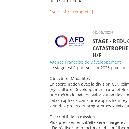
au 03 81 61 50 41
[ voir l'offre complète ]
08/06/2026
STAGE - REDU
CATASTROPHE 
H/F
Agence Française de Développement
Le stage est à pourvoir en 2026 pour une
Objectif et Modalités
En coordination avec la division CLN (cli
(Agriculture, Développement rural et Biod
une méthodologie de valorisation des co
catastrophes » dans une approche intégr
sein des projets et programmes suivis au 
Descriptif de la mission
Plus précisément, il/elle sera chargé.e :
- De réaliser un benchmark des méthodol