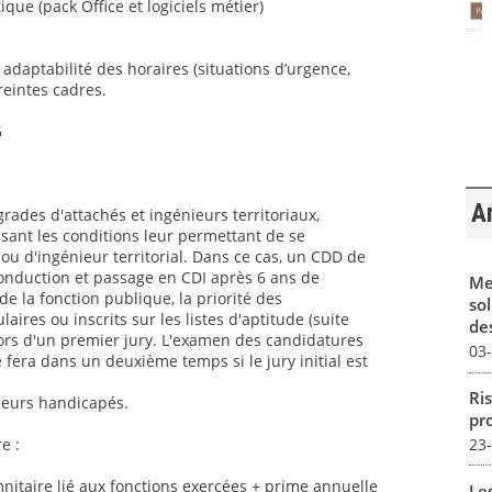
ique (pack Office et logiciels métier)
t adaptabilité des horaires (situations d’urgence,
reintes cadres.
6
Ar
grades d'attachés et ingénieurs territoriaux,
sant les conditions leur permettant de se
ou d'ingénieur territorial. Dans ce cas, un CDD de
conduction et passage en CDI après 6 ans de
Me
 la fonction publique, la priorité des
sol
aires ou inscrits sur les listes d'aptitude (suite
des
ors d'un premier jury. L'examen des candidatures
03
 fera dans un deuxième temps si le jury initial est
Ris
lleurs handicapés.
pro
23
e :
itaire lié aux fonctions exercées + prime annuelle
Le