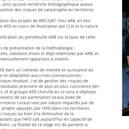
al, ainsi qu’une recherche bibliographique autour
uestion des risques de catastrophe en territoires
ation des projets de RRC/GRC chez ARB, en lien
 AFD en cours de finalisation par CLN et la nature
lification du portefeuille ARB sur la base de cette
ts de présentation de la méthodologie ;
utils, solutions d’ores et déjà mobilisées par ARB, et
éventuellement opportuns à investir.
 ARB dans un contexte de montée en puissance au
n et adaptation aux crises (connaissances,
risque résiduel…) et de gestion des risques de
mondiales prennent de plus en plus conscience des
es, et le groupe AFD cherche en ce sens à déployer
 besoins de ses partenaires locaux (note de
rritoires ruraux sont par nature impactés par de
 projets appuyés par l’AFD dans ces territoires
s risques ou bien à la diminution de la
autant que l’AFD soit aujourd’hui en capacité de
ions. La finalité de ce stage est de parvenir à