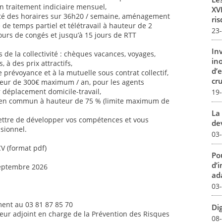
n traitement indiciaire mensuel,
XVI
ilité des horaires sur 36h20 / semaine, aménagement
ris
é de temps partiel et télétravail à hauteur de 2
23
jours de congés et jusqu’à 15 jours de RTT
In
de la collectivité : chèques vacances, voyages,
in
s, à des prix attractifs,
d’
 prévoyance et à la mutuelle sous contrat collectif,
cru
uteur de 300€ maximum / an, pour les agents
ur déplacement domicile-travail,
19
 en commun à hauteur de 75 % (limite maximum de
La 
ettre de développer vos compétences et vous
dev
sionnel.
03
CV (format pdf)
Pou
d’
septembre 2026
ada
03
ent au 03 81 87 85 70
Dig
teur adjoint en charge de la Prévention des Risques
08