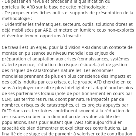
- De passer en revue et procéder à la qualification du
portefeuille ARB sur la base de cette méthodologie ;
- De proposer des fiches outils et supports de présentation de la
méthodologie ;
- D’identifier les thématiques, secteurs, outils, solutions d’ores et
déjà mobilisées par ARB, et mettre en lumière ceux non-explorés
et éventuellement opportuns à investir.
Ce travail est un enjeu pour la division ARB dans un contexte de
montée en puissance au niveau mondial des enjeux de
préparation et adaptation aux crises (connaissances, systèmes
d’alerte précoce, réduction du risque résiduel…) et de gestion
des risques de catastrophes naturelles. Les économies
mondiales prennent de plus en plus conscience des impacts et
des coûts induits par ces crises, et le groupe AFD cherche en ce
sens à déployer une offre plus intelligible et adapté aux besoins
de ses partenaires locaux (note de positionnement en cours par
CLN). Les territoires ruraux sont par nature impactés par de
nombreux risques de catastrophes, et les projets appuyés par
l’AFD dans ces territoires contribuent souvent à la réduction de
ces risques ou bien à la diminution de la vulnérabilité des
populations, sans pour autant que l’AFD soit aujourd’hui en
capacité de bien démontrer et expliciter ces contributions. La
finalité de ce stage est de parvenir à valoriser cette contribution