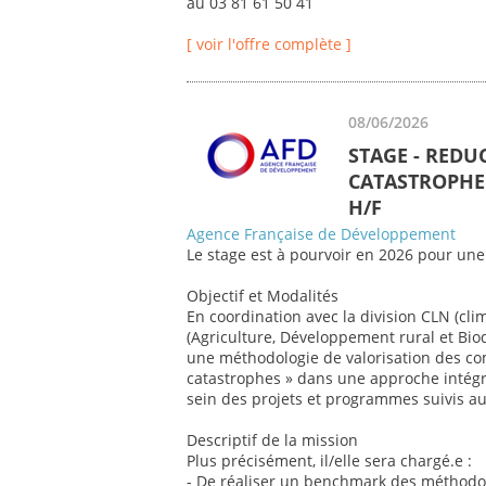
au 03 81 61 50 41
[ voir l'offre complète ]
08/06/2026
STAGE - REDU
CATASTROPHE 
H/F
Agence Française de Développement
Le stage est à pourvoir en 2026 pour une
Objectif et Modalités
En coordination avec la division CLN (cli
(Agriculture, Développement rural et Biod
une méthodologie de valorisation des co
catastrophes » dans une approche intégr
sein des projets et programmes suivis au 
Descriptif de la mission
Plus précisément, il/elle sera chargé.e :
- De réaliser un benchmark des méthodol