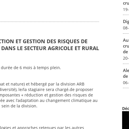
cru
19
Dig
08
Au
CTION ET GESTION DES RISQUES DE
cr
DANS LE SECTEUR AGRICOLE ET RURAL
de
20
 durée de 6 mois à temps plein.
Al
de 
06
mat et nature) et hébergé par la division ARB
iversité), le/la stagiaire sera chargé.de proposer
mposantes « réduction et gestion des risques de
ée avec l’adaptation au changement climatique au
sein de la division.
Déc
ogies et approches retenues par les autres