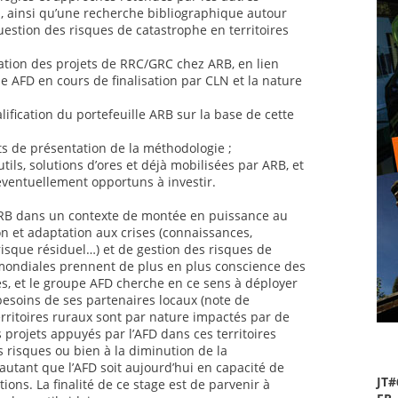
al, ainsi qu’une recherche bibliographique autour
uestion des risques de catastrophe en territoires
ation des projets de RRC/GRC chez ARB, en lien
 AFD en cours de finalisation par CLN et la nature
lification du portefeuille ARB sur la base de cette
ts de présentation de la méthodologie ;
utils, solutions d’ores et déjà mobilisées par ARB, et
éventuellement opportuns à investir.
 ARB dans un contexte de montée en puissance au
n et adaptation aux crises (connaissances,
risque résiduel…) et de gestion des risques de
mondiales prennent de plus en plus conscience des
es, et le groupe AFD cherche en ce sens à déployer
 besoins de ses partenaires locaux (note de
rritoires ruraux sont par nature impactés par de
 projets appuyés par l’AFD dans ces territoires
s risques ou bien à la diminution de la
autant que l’AFD soit aujourd’hui en capacité de
JT#
ions. La finalité de ce stage est de parvenir à