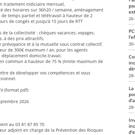
n traitement indiciaire mensuel,
pa
ilité des horaires sur 36h20 / semaine, aménagement
ex
é de temps partiel et télétravail à hauteur de 2
26
jours de congés et jusqu’à 15 jours de RTT
PCS
de la collectivité : chèques vacances, voyages,
l’e
s, à des prix attractifs,
30
 prévoyance et à la mutuelle sous contrat collectif,
uteur de 300€ maximum / an, pour les agents
ur déplacement domicile-travail,
Co
 en commun à hauteur de 75 % (limite maximum de
in
dév
ettre de développer vos compétences et vous
28
sionnel.
La
CV (format pdf)
pou
d’a
septembre 2026
28
In
ent au 03 81 87 85 70
in
teur adjoint en charge de la Prévention des Risques
d’