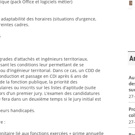
ique (pack Office et logiciels métier)
t adaptabilité des horaires (situations d’urgence,
reintes cadres.
6
Ar
grades d'attachés et ingénieurs territoriaux,
sant les conditions leur permettant de se
ou d'ingénieur territorial. Dans ce cas, un CDD de
conduction et passage en CDI après 6 ans de
Au
 la fonction publique, la priorité des
de
aires ou inscrits sur les listes d'aptitude (suite
su
ors d'un premier jury. L'examen des candidatures
27
 fera dans un deuxième temps si le jury initial est
Pro
lleurs handicapés.
col
27
e :
itaire lié aux fonctions exercées + prime annuelle
Par