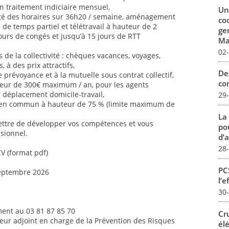
n traitement indiciaire mensuel,
Un
ilité des horaires sur 36h20 / semaine, aménagement
co
é de temps partiel et télétravail à hauteur de 2
ge
jours de congés et jusqu’à 15 jours de RTT
Mar
02
de la collectivité : chèques vacances, voyages,
s, à des prix attractifs,
De
 prévoyance et à la mutuelle sous contrat collectif,
con
uteur de 300€ maximum / an, pour les agents
ur déplacement domicile-travail,
29
 en commun à hauteur de 75 % (limite maximum de
La
ettre de développer vos compétences et vous
pou
sionnel.
d’a
28
CV (format pdf)
PCS
septembre 2026
l’e
30
ent au 03 81 87 85 70
Cr
teur adjoint en charge de la Prévention des Risques
él