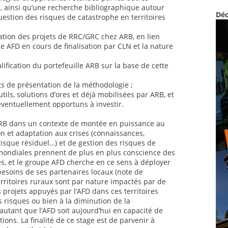
al, ainsi qu’une recherche bibliographique autour
Déc
uestion des risques de catastrophe en territoires
ation des projets de RRC/GRC chez ARB, en lien
 AFD en cours de finalisation par CLN et la nature
lification du portefeuille ARB sur la base de cette
ts de présentation de la méthodologie ;
utils, solutions d’ores et déjà mobilisées par ARB, et
éventuellement opportuns à investir.
 ARB dans un contexte de montée en puissance au
n et adaptation aux crises (connaissances,
risque résiduel…) et de gestion des risques de
mondiales prennent de plus en plus conscience des
es, et le groupe AFD cherche en ce sens à déployer
 besoins de ses partenaires locaux (note de
rritoires ruraux sont par nature impactés par de
 projets appuyés par l’AFD dans ces territoires
s risques ou bien à la diminution de la
autant que l’AFD soit aujourd’hui en capacité de
ions. La finalité de ce stage est de parvenir à