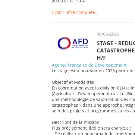
au 03 81 61 50 41
[ voir l'offre complète ]
08/06/2026
STAGE - REDU
CATASTROPHE 
H/F
Agence Française de Développement
Le stage est à pourvoir en 2026 pour une
Objectif et Modalités
En coordination avec la division CLN (cli
(Agriculture, Développement rural et Biod
une méthodologie de valorisation des co
catastrophes » dans une approche intégr
sein des projets et programmes suivis au 
Descriptif de la mission
Plus précisément, il/elle sera chargé.e :
- De réaliser un benchmark des méthodol