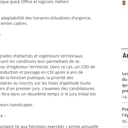
ique (pack Office et logiciels métier)
t adaptabilité des horaires (situations d’urgence,
reintes cadres.
6
Ar
grades d'attachés et ingénieurs territoriaux,
sant les conditions leur permettant de se
ou d'ingénieur territorial. Dans ce cas, un CDD de
conduction et passage en CDI après 6 ans de
Le
 la fonction publique, la priorité des
du
aires ou inscrits sur les listes d'aptitude (suite
qu
ors d'un premier jury. L'examen des candidatures
pré
 fera dans un deuxième temps si le jury initial est
14
lleurs handicapés.
Pré
l'
e :
05
itaire lié aux fonctions exercées + prime annuelle