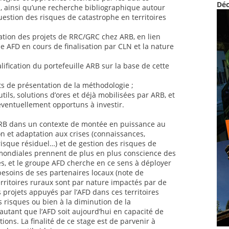
Déc
al, ainsi qu’une recherche bibliographique autour
uestion des risques de catastrophe en territoires
ation des projets de RRC/GRC chez ARB, en lien
 AFD en cours de finalisation par CLN et la nature
lification du portefeuille ARB sur la base de cette
ts de présentation de la méthodologie ;
utils, solutions d’ores et déjà mobilisées par ARB, et
éventuellement opportuns à investir.
 ARB dans un contexte de montée en puissance au
n et adaptation aux crises (connaissances,
risque résiduel…) et de gestion des risques de
mondiales prennent de plus en plus conscience des
es, et le groupe AFD cherche en ce sens à déployer
 besoins de ses partenaires locaux (note de
rritoires ruraux sont par nature impactés par de
 projets appuyés par l’AFD dans ces territoires
s risques ou bien à la diminution de la
autant que l’AFD soit aujourd’hui en capacité de
ions. La finalité de ce stage est de parvenir à