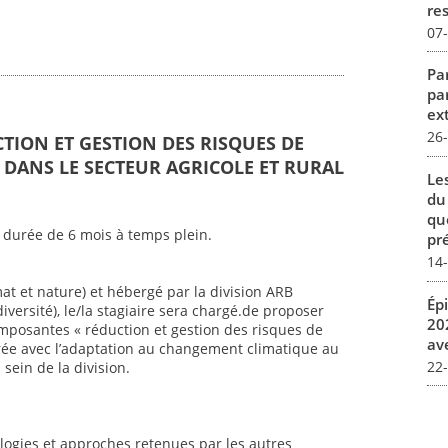
re
07
Par
pa
ex
26
CTION ET GESTION DES RISQUES DE
DANS LE SECTEUR AGRICOLE ET RURAL
Le
du
qu
 durée de 6 mois à temps plein.
pré
14
mat et nature) et hébergé par la division ARB
Ép
iversité), le/la stagiaire sera chargé.de proposer
20
mposantes « réduction et gestion des risques de
av
ée avec l’adaptation au changement climatique au
22
sein de la division.
ogies et approches retenues par les autres