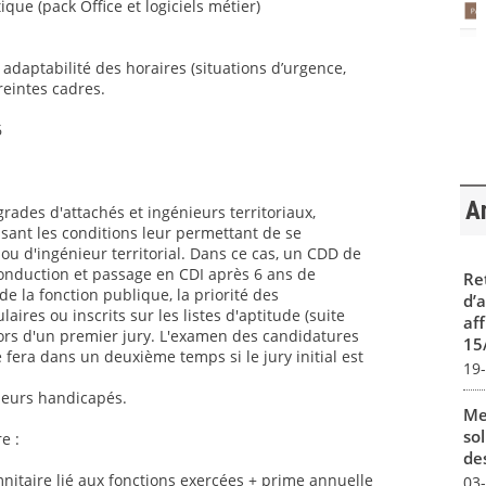
ique (pack Office et logiciels métier)
t adaptabilité des horaires (situations d’urgence,
reintes cadres.
6
Ar
grades d'attachés et ingénieurs territoriaux,
sant les conditions leur permettant de se
ou d'ingénieur territorial. Dans ce cas, un CDD de
conduction et passage en CDI après 6 ans de
Re
 la fonction publique, la priorité des
d’
aires ou inscrits sur les listes d'aptitude (suite
aff
ors d'un premier jury. L'examen des candidatures
15
 fera dans un deuxième temps si le jury initial est
19
lleurs handicapés.
Me
sol
e :
des
itaire lié aux fonctions exercées + prime annuelle
03