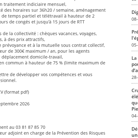
n traitement indiciaire mensuel,
ilité des horaires sur 36h20 / semaine, aménagement
Dig
é de temps partiel et télétravail à hauteur de 2
08
jours de congés et jusqu’à 15 jours de RTT
Pré
de la collectivité : chèques vacances, voyages,
l'
s, à des prix attractifs,
05
 prévoyance et à la mutuelle sous contrat collectif,
uteur de 300€ maximum / an, pour les agents
ur déplacement domicile-travail,
La
 en commun à hauteur de 75 % (limite maximum de
pou
d’a
ettre de développer vos compétences et vous
28
sionnel.
Cr
CV (format pdf)
él
qu
septembre 2026
Pie
04
ent au 03 81 87 85 70
Dé
teur adjoint en charge de la Prévention des Risques
un