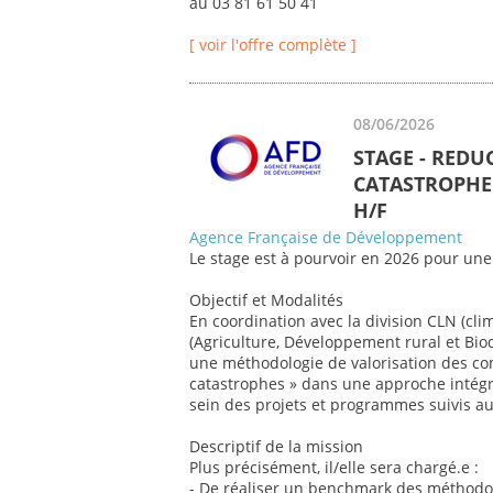
au 03 81 61 50 41
[ voir l'offre complète ]
08/06/2026
STAGE - REDU
CATASTROPHE 
H/F
Agence Française de Développement
Le stage est à pourvoir en 2026 pour une
Objectif et Modalités
En coordination avec la division CLN (cli
(Agriculture, Développement rural et Biod
une méthodologie de valorisation des co
catastrophes » dans une approche intégr
sein des projets et programmes suivis au 
Descriptif de la mission
Plus précisément, il/elle sera chargé.e :
- De réaliser un benchmark des méthodol