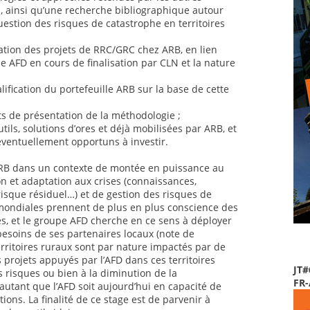
al, ainsi qu’une recherche bibliographique autour
uestion des risques de catastrophe en territoires
ation des projets de RRC/GRC chez ARB, en lien
 AFD en cours de finalisation par CLN et la nature
lification du portefeuille ARB sur la base de cette
ts de présentation de la méthodologie ;
utils, solutions d’ores et déjà mobilisées par ARB, et
éventuellement opportuns à investir.
 ARB dans un contexte de montée en puissance au
n et adaptation aux crises (connaissances,
risque résiduel…) et de gestion des risques de
mondiales prennent de plus en plus conscience des
es, et le groupe AFD cherche en ce sens à déployer
 besoins de ses partenaires locaux (note de
rritoires ruraux sont par nature impactés par de
 projets appuyés par l’AFD dans ces territoires
JT#
s risques ou bien à la diminution de la
FR
autant que l’AFD soit aujourd’hui en capacité de
ions. La finalité de ce stage est de parvenir à