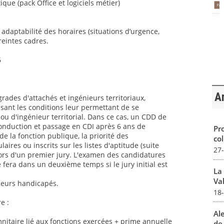
ique (pack Office et logiciels métier)
t adaptabilité des horaires (situations d’urgence,
reintes cadres.
6
Ar
grades d'attachés et ingénieurs territoriaux,
sant les conditions leur permettant de se
ou d'ingénieur territorial. Dans ce cas, un CDD de
conduction et passage en CDI après 6 ans de
Pro
 la fonction publique, la priorité des
col
aires ou inscrits sur les listes d'aptitude (suite
27
ors d'un premier jury. L'examen des candidatures
 fera dans un deuxième temps si le jury initial est
La
Val
lleurs handicapés.
18
e :
Al
itaire lié aux fonctions exercées + prime annuelle
de 