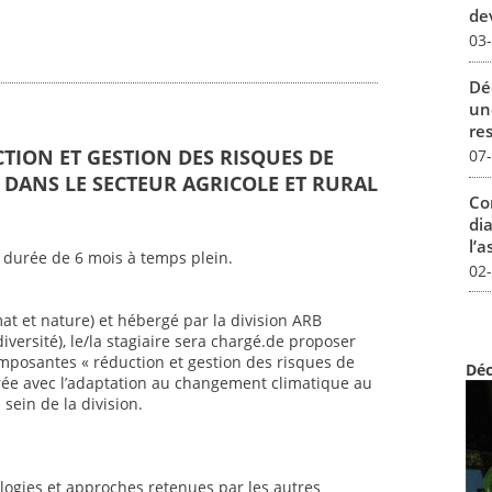
dev
03
Dé
un
re
CTION ET GESTION DES RISQUES DE
07
DANS LE SECTEUR AGRICOLE ET RURAL
Co
dia
l’a
 durée de 6 mois à temps plein.
02
mat et nature) et hébergé par la division ARB
iversité), le/la stagiaire sera chargé.de proposer
mposantes « réduction et gestion des risques de
Déc
ée avec l’adaptation au changement climatique au
sein de la division.
ogies et approches retenues par les autres