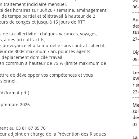
n traitement indiciaire mensuel,
06
ilité des horaires sur 36h20 / semaine, aménagement
é de temps partiel et télétravail à hauteur de 2
Au
jours de congés et jusqu’à 15 jours de RTT
de
su
de la collectivité : chèques vacances, voyages,
27
s, à des prix attractifs,
 prévoyance et à la mutuelle sous contrat collectif,
uteur de 300€ maximum / an, pour les agents
Dig
ur déplacement domicile-travail,
08
 en commun à hauteur de 75 % (limite maximum de
Le
ettre de développer vos compétences et vous
XVI
sionnel.
ris
23
CV (format pdf)
septembre 2026
Me
sol
des
03
ent au 03 81 87 85 70
teur adjoint en charge de la Prévention des Risques
La 