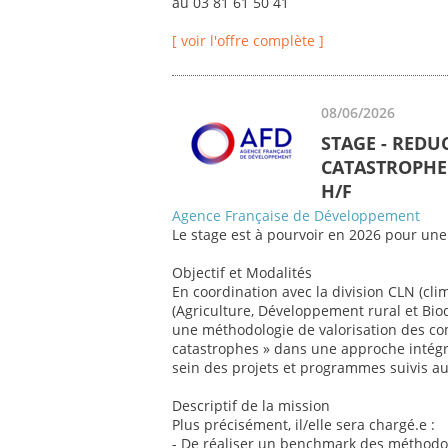
au 03 81 61 50 41
[ voir l'offre complète ]
08/06/2026
STAGE - REDU
CATASTROPHE 
H/F
Agence Française de Développement
Le stage est à pourvoir en 2026 pour une
Objectif et Modalités
En coordination avec la division CLN (cli
(Agriculture, Développement rural et Biod
une méthodologie de valorisation des co
catastrophes » dans une approche intégr
sein des projets et programmes suivis au 
Descriptif de la mission
Plus précisément, il/elle sera chargé.e :
- De réaliser un benchmark des méthodol