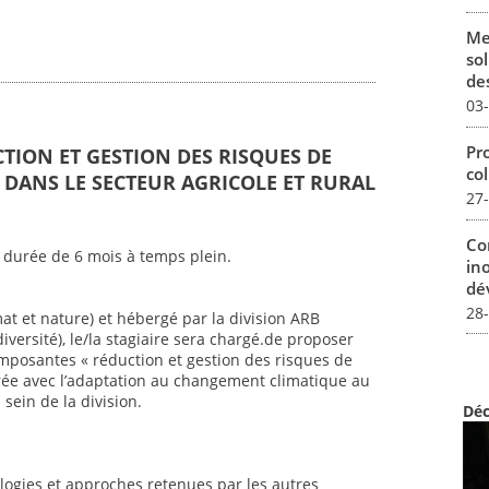
Me
sol
des
03
Pro
CTION ET GESTION DES RISQUES DE
col
DANS LE SECTEUR AGRICOLE ET RURAL
27
Co
 durée de 6 mois à temps plein.
in
dév
28
mat et nature) et hébergé par la division ARB
iversité), le/la stagiaire sera chargé.de proposer
mposantes « réduction et gestion des risques de
ée avec l’adaptation au changement climatique au
sein de la division.
Déc
ogies et approches retenues par les autres