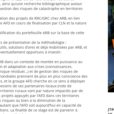
al, ainsi qu’une recherche bibliographique autour
uestion des risques de catastrophe en territoires
ation des projets de RRC/GRC chez ARB, en lien
 AFD en cours de finalisation par CLN et la nature
lification du portefeuille ARB sur la base de cette
ts de présentation de la méthodologie ;
utils, solutions d’ores et déjà mobilisées par ARB, et
éventuellement opportuns à investir.
 ARB dans un contexte de montée en puissance au
n et adaptation aux crises (connaissances,
risque résiduel…) et de gestion des risques de
mondiales prennent de plus en plus conscience des
es, et le groupe AFD cherche en ce sens à déployer
 besoins de ses partenaires locaux (note de
rritoires ruraux sont par nature impactés par de
 projets appuyés par l’AFD dans ces territoires
s risques ou bien à la diminution de la
autant que l’AFD soit aujourd’hui en capacité de
JT#
ions. La finalité de ce stage est de parvenir à