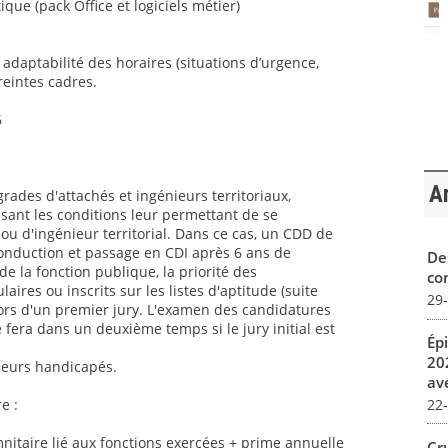
ique (pack Office et logiciels métier)
t adaptabilité des horaires (situations d’urgence,
reintes cadres.
6
Ar
grades d'attachés et ingénieurs territoriaux,
sant les conditions leur permettant de se
ou d'ingénieur territorial. Dans ce cas, un CDD de
conduction et passage en CDI après 6 ans de
De
 la fonction publique, la priorité des
con
aires ou inscrits sur les listes d'aptitude (suite
29
ors d'un premier jury. L'examen des candidatures
 fera dans un deuxième temps si le jury initial est
Ép
20
lleurs handicapés.
av
22
e :
itaire lié aux fonctions exercées + prime annuelle
Cr