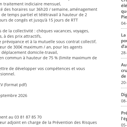
n traitement indiciaire mensuel,
él
ilité des horaires sur 36h20 / semaine, aménagement
qu
é de temps partiel et télétravail à hauteur de 2
Pie
jours de congés et jusqu’à 15 jours de RTT
04
de la collectivité : chèques vacances, voyages,
La
s, à des prix attractifs,
pou
 prévoyance et à la mutuelle sous contrat collectif,
d’a
uteur de 300€ maximum / an, pour les agents
ur déplacement domicile-travail,
28
 en commun à hauteur de 75 % (limite maximum de
Au
ettre de développer vos compétences et vous
cr
sionnel.
de
20
CV (format pdf)
Dig
septembre 2026
08
Pré
ent au 03 81 87 85 70
l'
teur adjoint en charge de la Prévention des Risques
05