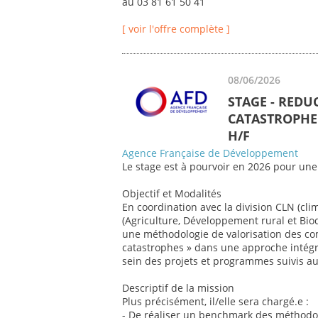
au 03 81 61 50 41
[ voir l'offre complète ]
08/06/2026
STAGE - REDU
CATASTROPHE 
H/F
Agence Française de Développement
Le stage est à pourvoir en 2026 pour une
Objectif et Modalités
En coordination avec la division CLN (cli
(Agriculture, Développement rural et Biod
une méthodologie de valorisation des co
catastrophes » dans une approche intégr
sein des projets et programmes suivis au 
Descriptif de la mission
Plus précisément, il/elle sera chargé.e :
- De réaliser un benchmark des méthodol