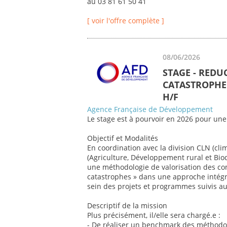
au 03 81 61 50 41
[ voir l'offre complète ]
08/06/2026
STAGE - REDU
CATASTROPHE 
H/F
Agence Française de Développement
Le stage est à pourvoir en 2026 pour une
Objectif et Modalités
En coordination avec la division CLN (cli
(Agriculture, Développement rural et Biod
une méthodologie de valorisation des co
catastrophes » dans une approche intégr
sein des projets et programmes suivis au 
Descriptif de la mission
Plus précisément, il/elle sera chargé.e :
- De réaliser un benchmark des méthodol