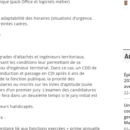
ique (pack Office et logiciels métier)
t adaptabilité des horaires (situations d’urgence,
reintes cadres.
6
Ar
grades d'attachés et ingénieurs territoriaux,
sant les conditions leur permettant de se
ou d'ingénieur territorial. Dans ce cas, un CDD de
conduction et passage en CDI après 6 ans de
Ép
 la fonction publique, la priorité des
20
aires ou inscrits sur les listes d'aptitude (suite
av
ors d'un premier jury. L'examen des candidatures
22
 fera dans un deuxième temps si le jury initial est
Un
lleurs handicapés.
co
ge
e :
Mar
itaire lié aux fonctions exercées + prime annuelle
02