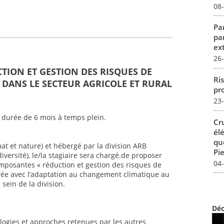
08
Par
pa
ex
26
CTION ET GESTION DES RISQUES DE
Ris
DANS LE SECTEUR AGRICOLE ET RURAL
pro
23
 durée de 6 mois à temps plein.
Cr
él
qu
mat et nature) et hébergé par la division ARB
Pie
iversité), le/la stagiaire sera chargé.de proposer
04
mposantes « réduction et gestion des risques de
ée avec l’adaptation au changement climatique au
sein de la division.
Déc
ogies et approches retenues par les autres