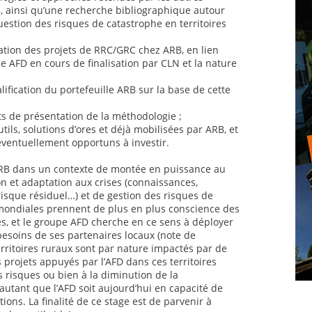
al, ainsi qu’une recherche bibliographique autour
uestion des risques de catastrophe en territoires
ation des projets de RRC/GRC chez ARB, en lien
 AFD en cours de finalisation par CLN et la nature
lification du portefeuille ARB sur la base de cette
ts de présentation de la méthodologie ;
utils, solutions d’ores et déjà mobilisées par ARB, et
éventuellement opportuns à investir.
 ARB dans un contexte de montée en puissance au
n et adaptation aux crises (connaissances,
risque résiduel…) et de gestion des risques de
mondiales prennent de plus en plus conscience des
es, et le groupe AFD cherche en ce sens à déployer
 besoins de ses partenaires locaux (note de
rritoires ruraux sont par nature impactés par de
 projets appuyés par l’AFD dans ces territoires
s risques ou bien à la diminution de la
autant que l’AFD soit aujourd’hui en capacité de
ions. La finalité de ce stage est de parvenir à