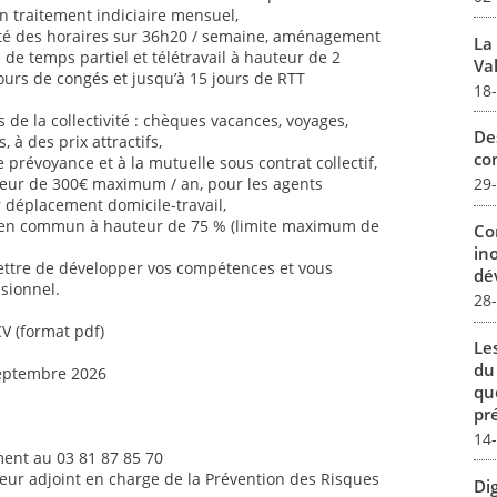
n traitement indiciaire mensuel,
ilité des horaires sur 36h20 / semaine, aménagement
La
é de temps partiel et télétravail à hauteur de 2
Val
jours de congés et jusqu’à 15 jours de RTT
18
de la collectivité : chèques vacances, voyages,
De
s, à des prix attractifs,
con
 prévoyance et à la mutuelle sous contrat collectif,
uteur de 300€ maximum / an, pour les agents
29
ur déplacement domicile-travail,
 en commun à hauteur de 75 % (limite maximum de
Co
in
ettre de développer vos compétences et vous
dév
sionnel.
28
CV (format pdf)
Le
du
septembre 2026
qu
pré
14
ent au 03 81 87 85 70
teur adjoint en charge de la Prévention des Risques
Dig