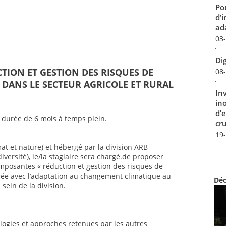
Pou
d’
ada
03
Dig
CTION ET GESTION DES RISQUES DE
08
DANS LE SECTEUR AGRICOLE ET RURAL
In
in
d’
 durée de 6 mois à temps plein.
cru
19
mat et nature) et hébergé par la division ARB
iversité), le/la stagiaire sera chargé.de proposer
mposantes « réduction et gestion des risques de
ée avec l’adaptation au changement climatique au
Déc
sein de la division.
ogies et approches retenues par les autres