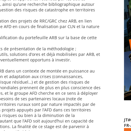
al, ainsi qu’une recherche bibliographique autour
uestion des risques de catastrophe en territoires
ation des projets de RRC/GRC chez ARB, en lien
 AFD en cours de finalisation par CLN et la nature
lification du portefeuille ARB sur la base de cette
ts de présentation de la méthodologie ;
utils, solutions d’ores et déjà mobilisées par ARB, et
éventuellement opportuns à investir.
 ARB dans un contexte de montée en puissance au
n et adaptation aux crises (connaissances,
risque résiduel…) et de gestion des risques de
mondiales prennent de plus en plus conscience des
es, et le groupe AFD cherche en ce sens à déployer
 besoins de ses partenaires locaux (note de
rritoires ruraux sont par nature impactés par de
 projets appuyés par l’AFD dans ces territoires
s risques ou bien à la diminution de la
JT#
autant que l’AFD soit aujourd’hui en capacité de
FR
ions. La finalité de ce stage est de parvenir à