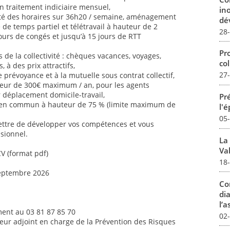
n traitement indiciaire mensuel,
in
ilité des horaires sur 36h20 / semaine, aménagement
dév
é de temps partiel et télétravail à hauteur de 2
28
jours de congés et jusqu’à 15 jours de RTT
Pro
de la collectivité : chèques vacances, voyages,
col
s, à des prix attractifs,
27
 prévoyance et à la mutuelle sous contrat collectif,
uteur de 300€ maximum / an, pour les agents
ur déplacement domicile-travail,
Pré
 en commun à hauteur de 75 % (limite maximum de
l'
05
ettre de développer vos compétences et vous
sionnel.
La
Val
CV (format pdf)
18
septembre 2026
Co
dia
l’a
ent au 03 81 87 85 70
02
teur adjoint en charge de la Prévention des Risques