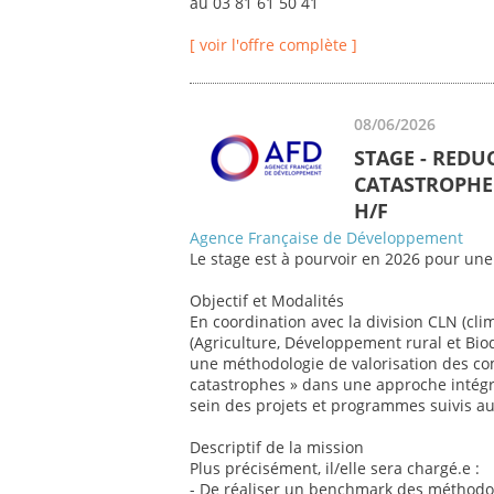
au 03 81 61 50 41
[ voir l'offre complète ]
08/06/2026
STAGE - REDU
CATASTROPHE 
H/F
Agence Française de Développement
Le stage est à pourvoir en 2026 pour une
Objectif et Modalités
En coordination avec la division CLN (cli
(Agriculture, Développement rural et Biod
une méthodologie de valorisation des co
catastrophes » dans une approche intégr
sein des projets et programmes suivis au 
Descriptif de la mission
Plus précisément, il/elle sera chargé.e :
- De réaliser un benchmark des méthodol