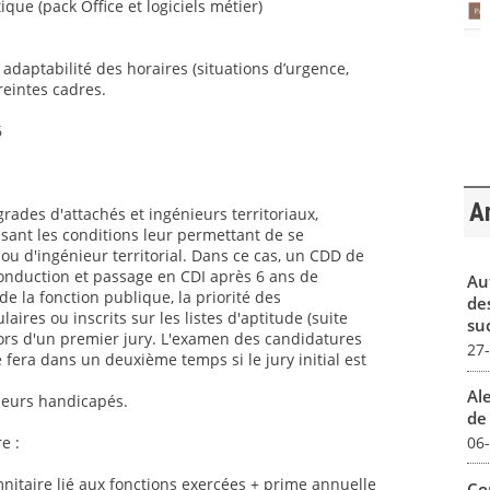
ique (pack Office et logiciels métier)
t adaptabilité des horaires (situations d’urgence,
reintes cadres.
6
Ar
grades d'attachés et ingénieurs territoriaux,
sant les conditions leur permettant de se
ou d'ingénieur territorial. Dans ce cas, un CDD de
conduction et passage en CDI après 6 ans de
Au
 la fonction publique, la priorité des
de
aires ou inscrits sur les listes d'aptitude (suite
su
ors d'un premier jury. L'examen des candidatures
27
 fera dans un deuxième temps si le jury initial est
Al
lleurs handicapés.
de 
06
e :
itaire lié aux fonctions exercées + prime annuelle
Co