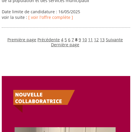
de la population et des services municipaux
Date limite de candidature : 16/05/2025
voir la suite :
[ voir l'offre complète ]
Première page
Précédente
4
5
6
7
8
9
10
11
12
13
Suivante
Dernière page