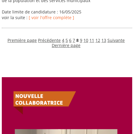
de la population et des services municipaux
Date limite de candidature : 16/05/2025
voir la suite :
[ voir l'offre complète ]
Première page
Précédente
4
5
6
7
8
9
10
11
12
13
Suivante
Dernière page