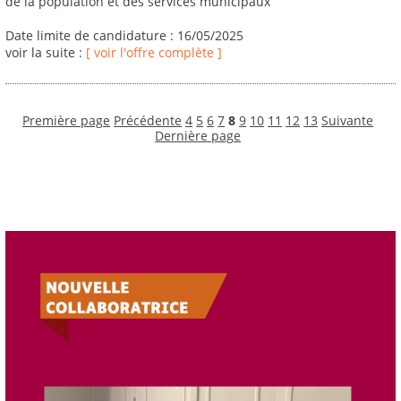
de la population et des services municipaux
Date limite de candidature : 16/05/2025
voir la suite :
[ voir l'offre complète ]
Première page
Précédente
4
5
6
7
8
9
10
11
12
13
Suivante
Dernière page