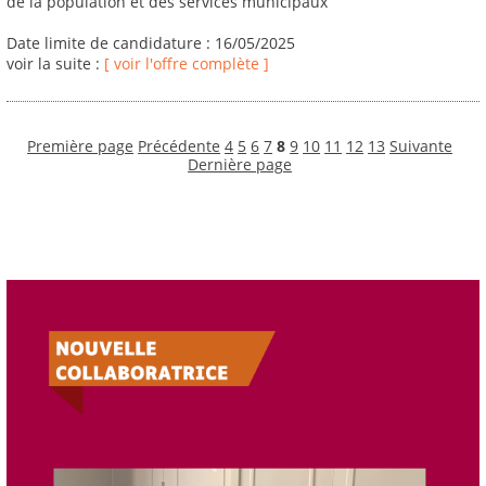
de la population et des services municipaux
Date limite de candidature : 16/05/2025
voir la suite :
[ voir l'offre complète ]
Première page
Précédente
4
5
6
7
8
9
10
11
12
13
Suivante
Dernière page