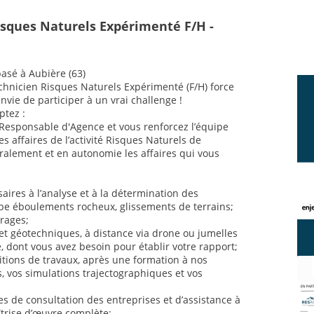
isques Naturels Expérimenté F/H -
basé à Aubière (63)
hnicien Risques Naturels Expérimenté (F/H) force
nvie de participer à un vrai challenge !
ptez :
u Responsable d'Agence et vous renforcez l’équipe
s affaires de l’activité Risques Naturels de
gralement et en autonomie les affaires qui vous
aires à l’analyse et à la détermination des
ype éboulements rocheux, glissements de terrains;
vrages;
 et géotechniques, à distance via drone ou jumelles
, dont vous avez besoin pour établir votre rapport;
itions de travaux, après une formation à nos
, vos simulations trajectographiques et vos
 de consultation des entreprises et d’assistance à
îtrise d’œuvre complète;