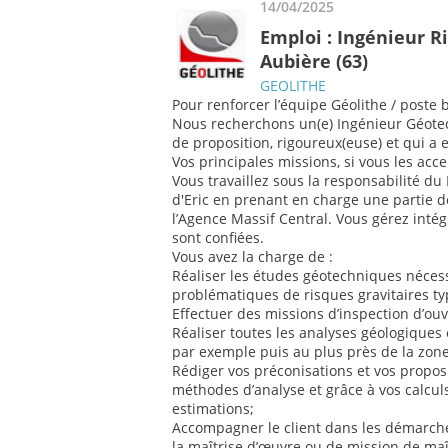
14/04/2025
Emploi : Ingénieur R
Aubière (63)
GEOLITHE
Pour renforcer l’équipe Géolithe / poste 
Nous recherchons un(e) Ingénieur Géotec
de proposition, rigoureux(euse) et qui a e
Vos principales missions, si vous les acce
Vous travaillez sous la responsabilité d
d'Eric en prenant en charge une partie de
l’Agence Massif Central. Vous gérez inté
sont confiées.
Vous avez la charge de :
Réaliser les études géotechniques nécess
problématiques de risques gravitaires t
Effectuer des missions d’inspection d’ou
Réaliser toutes les analyses géologiques
par exemple puis au plus près de la zone
Rédiger vos préconisations et vos propos
méthodes d’analyse et grâce à vos calculs
estimations;
Accompagner le client dans les démarches
la maîtrise d’œuvre ou de mission de ma