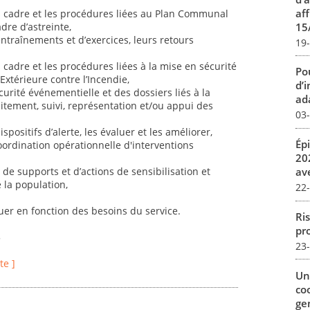
aff
s cadre et les procédures liées au Plan Communal
15
dre d’astreinte,
d’entraînements et d’exercices, leurs retours
19
 cadre et les procédures liées à la mise en sécurité
Pou
xtérieure contre l’Incendie,
d’
curité événementielle et des dossiers liés à la
ada
itement, suivi, représentation et/ou appui des
03
ispositifs d’alerte, les évaluer et les améliorer,
Ép
coordination opérationnelle d'interventions
20
av
n de supports et d’actions de sensibilisation et
 la population,
22
uer en fonction des besoins du service.
Ris
pro
5
23
te ]
Un
co
ge