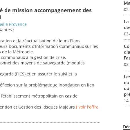
Mar
02
gé de mission accompagnement des
H
La 
eille Provence
dev
vantes :
03
tion et la réactualisation de leurs Plans
Co
eurs Documents d’Information Communaux sur les
dia
 de la Métropole.
s communaux à la gestion de crise.
l’a
ationnel des moyens de sauvegarde (modules
02
arde (PICS) et en assurer le suivi et la
Le
du
 réflexion sur la problématique inondation en lien
qu
pré
 l’établissement métropolitain en cas de
14
évention et Gestion des Risques Majeurs
[ voir l'offre
Déc