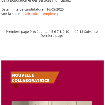
de la population et des services municipaux
Date limite de candidature : 16/05/2025
voir la suite :
[ voir l'offre complète ]
Première page
Précédente
4
5
6
7
8
9
10
11
12
13
Suivante
Dernière page