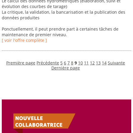
Le calcul des données hydrométriques (élaboration, suivi et
évolution des courbes de tarage)
La critique, la validation, la bancarisation et la publication des
données produites
Ponctuellement, il peut prendre part à certaines tâches de
maintenance de premier niveau.
[ voir l'offre complète ]
Première page
Précédente
5
6
7
8
9
10
11
12
13
14
Suivante
Dernière page