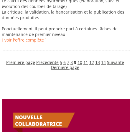
Le calcul des données hydrométriques (élaboration, suivi et
évolution des courbes de tarage)
La critique, la validation, la bancarisation et la publication des
données produites
Ponctuellement, il peut prendre part à certaines tâches de
maintenance de premier niveau.
[ voir l'offre complète ]
Première page
Précédente
5
6
7
8
9
10
11
12
13
14
Suivante
Dernière page