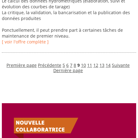
Le calcul des données hydrométriques (élaboration, suivi et
évolution des courbes de tarage)
La critique, la validation, la bancarisation et la publication des
données produites
Ponctuellement, il peut prendre part à certaines tâches de
maintenance de premier niveau.
[ voir l'offre complète ]
Première page
Précédente
5
6
7
8
9
10
11
12
13
14
Suivante
Dernière page