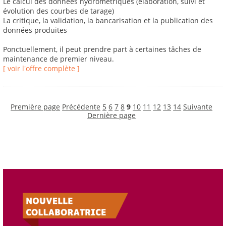
Le calcul des données hydrométriques (élaboration, suivi et
évolution des courbes de tarage)
La critique, la validation, la bancarisation et la publication des
données produites
Ponctuellement, il peut prendre part à certaines tâches de
maintenance de premier niveau.
[ voir l'offre complète ]
Première page
Précédente
5
6
7
8
9
10
11
12
13
14
Suivante
Dernière page