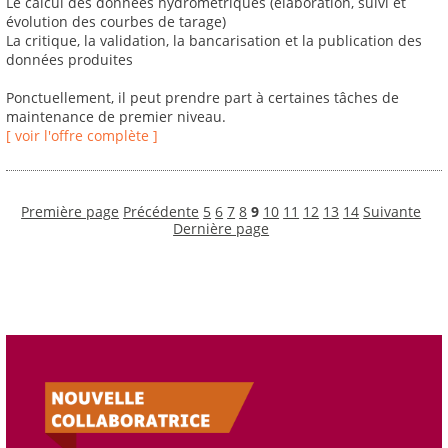
Le calcul des données hydrométriques (élaboration, suivi et
évolution des courbes de tarage)
La critique, la validation, la bancarisation et la publication des
données produites
Ponctuellement, il peut prendre part à certaines tâches de
maintenance de premier niveau.
[ voir l'offre complète ]
Première page
Précédente
5
6
7
8
9
10
11
12
13
14
Suivante
Dernière page