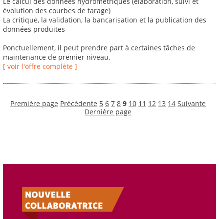
Le calcul des données hydrométriques (élaboration, suivi et
évolution des courbes de tarage)
La critique, la validation, la bancarisation et la publication des
données produites
Ponctuellement, il peut prendre part à certaines tâches de
maintenance de premier niveau.
[ voir l'offre complète ]
Première page
Précédente
5
6
7
8
9
10
11
12
13
14
Suivante
Dernière page