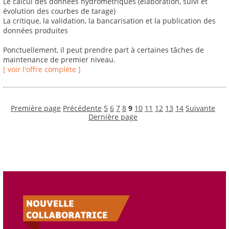
Le calcul des données hydrométriques (élaboration, suivi et
évolution des courbes de tarage)
La critique, la validation, la bancarisation et la publication des
données produites
Ponctuellement, il peut prendre part à certaines tâches de
maintenance de premier niveau.
[ voir l'offre complète ]
Première page
Précédente
5
6
7
8
9
10
11
12
13
14
Suivante
Dernière page