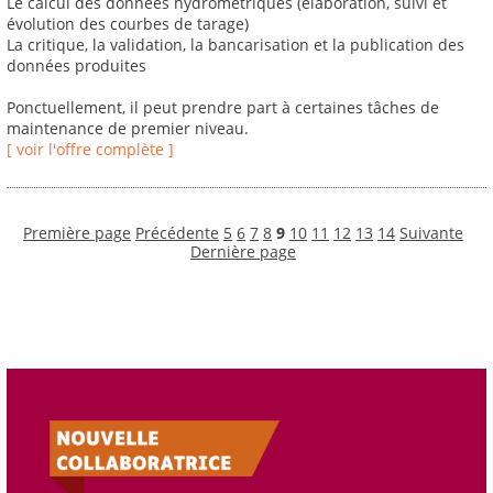
Le calcul des données hydrométriques (élaboration, suivi et
évolution des courbes de tarage)
La critique, la validation, la bancarisation et la publication des
données produites
Ponctuellement, il peut prendre part à certaines tâches de
maintenance de premier niveau.
[ voir l'offre complète ]
Première page
Précédente
5
6
7
8
9
10
11
12
13
14
Suivante
Dernière page