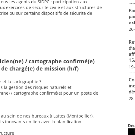
ous les agents du SIDPC : participation aux
aux exercices de sécurité civile et aux structures de
Par
se ou sur certains dispositifs de sécurité de
pa
ex
26
Re
d’
aff
15
cien(ne) / cartographe confirmé(e)
19
de chargé(e) de mission (h/f)
Co
 et la cartographie ?
in
s la gestion des risques naturels et
dév
n(ne) / cartographe confirmé(e) pour un poste de
28
au sein de nos bureaux à Lattes (Montpellier).
ts innovants en lien avec la planification
Déc
ructure !