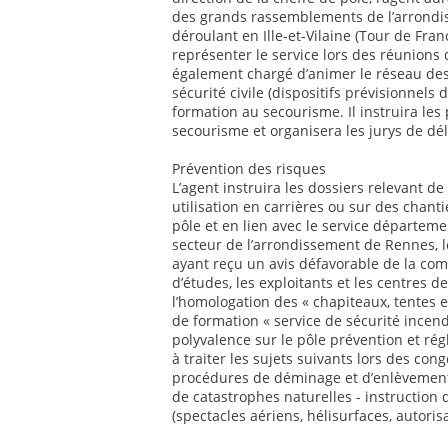
des grands rassemblements de l’arrond
déroulant en Ille-et-Vilaine (Tour de Fr
représenter le service lors des réunions de
également chargé d’animer le réseau des
sécurité civile (dispositifs prévisionne
formation au secourisme. Il instruira le
secourisme et organisera les jurys de d
Prévention des risques
L’agent instruira les dossiers relevant de 
utilisation en carrières ou sur des chant
pôle et en lien avec le service départemen
secteur de l’arrondissement de Rennes, l
ayant reçu un avis défavorable de la com
d’études, les exploitants et les centres de
l’homologation des « chapiteaux, tentes e
de formation « service de sécurité incend
polyvalence sur le pôle prévention et ré
à traiter les sujets suivants lors des co
procédures de déminage et d’enlèvement
de catastrophes naturelles - instruction 
(spectacles aériens, hélisurfaces, autoris