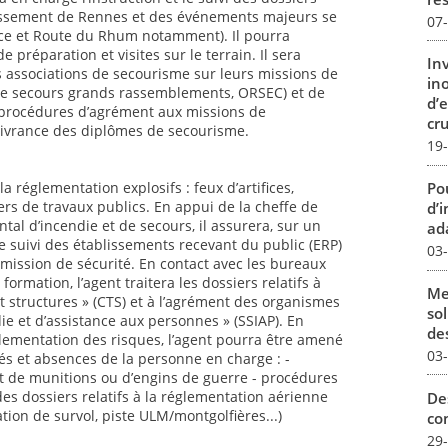
issement de Rennes et des événements majeurs se
07
ance et Route du Rhum notamment). Il pourra
 préparation et visites sur le terrain. Il sera
In
 associations de secourisme sur leurs missions de
in
ls de secours grands rassemblements, ORSEC) et de
d’
s procédures d’agrément aux missions de
cru
élivrance des diplômes de secourisme.
19
Pou
la réglementation explosifs : feux d’artifices,
iers de travaux publics. En appui de la cheffe de
d’
tal d’incendie et de secours, il assurera, sur un
ada
e suivi des établissements recevant du public (ERP)
03
mission de sécurité. En contact avec les bureaux
 formation, l’agent traitera les dossiers relatifs à
Me
t structures » (CTS) et à l’agrément des organismes
sol
ie et d’assistance aux personnes » (SSIAP). En
des
glementation des risques, l’agent pourra être amené
03
ngés et absences de la personne en charge : -
 de munitions ou d’engins de guerre - procédures
des dossiers relatifs à la réglementation aérienne
De
ation de survol, piste ULM/montgolfières...)
con
29