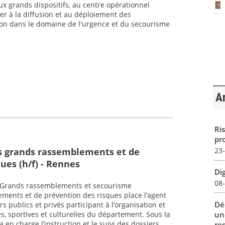
aux grands dispositifs, au centre opérationnel
er à la diffusion et au déploiement des
n dans le domaine de l'urgence et du secourisme
Ar
Ris
pro
s grands rassemblements et de
23
ues (h/f) - Rennes
Dig
08
 : Grands rassemblements et secourisme
ments et de prévention des risques place l’agent
Dé
s publics et privés participant à l’organisation et
un
es, sportives et culturelles du département. Sous la
a en charge l’instruction et le suivi des dossiers
re