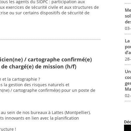
ous les agents du SIDPC : participation aux
aux exercices de sécurité civile et aux structures de
Me
se ou sur certains dispositifs de sécurité de
sol
des
03
La
pou
d’a
cien(ne) / cartographe confirmé(e)
28
de chargé(e) de mission (h/f)
Un
co
 et la cartographie ?
ge
s la gestion des risques naturels et
Mar
n(ne) / cartographe confirmé(e) pour un poste de
02
au sein de nos bureaux à Lattes (Montpellier).
ts innovants en lien avec la planification
Déc
ructure !