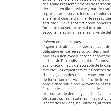
des grands rassemblements de l’arrond
déroulant en Ille-et-Vilaine (Tour de Fr
représenter le service lors des réunions de
également chargé d’animer le réseau des
sécurité civile (dispositifs prévisionne
formation au secourisme. Il instruira le
secourisme et organisera les jurys de d
Prévention des risques
L’agent instruira les dossiers relevant de 
utilisation en carrières ou sur des chant
pôle et en lien avec le service départemen
secteur de l’arrondissement de Rennes, l
ayant reçu un avis défavorable de la com
d’études, les exploitants et les centres de
l’homologation des « chapiteaux, tentes e
de formation « service de sécurité incend
polyvalence sur le pôle prévention et ré
à traiter les sujets suivants lors des co
procédures de déminage et d’enlèvement
de catastrophes naturelles - instruction 
(spectacles aériens, hélisurfaces, autoris