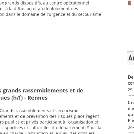
aux grands dispositifs, au centre opérationnel
er à la diffusion et au déploiement des
n dans le domaine de l'urgence et du secourisme
Ar
De
con
s grands rassemblements et de
29
ues (h/f) - Rennes
Cr
él
 : Grands rassemblements et secourisme
qu
ments et de prévention des risques place l’agent
Pie
s publics et privés participant à l’organisation et
04
es, sportives et culturelles du département. Sous la
a en charge l’instruction et le suivi des dossiers