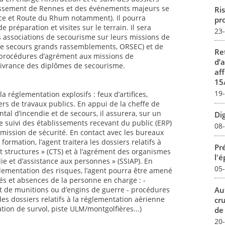
issement de Rennes et des événements majeurs se
Ris
ance et Route du Rhum notamment). Il pourra
pro
 préparation et visites sur le terrain. Il sera
23
 associations de secourisme sur leurs missions de
ls de secours grands rassemblements, ORSEC) et de
Re
s procédures d’agrément aux missions de
d’
élivrance des diplômes de secourisme.
aff
15
19
la réglementation explosifs : feux d’artifices,
iers de travaux publics. En appui de la cheffe de
tal d’incendie et de secours, il assurera, sur un
Dig
e suivi des établissements recevant du public (ERP)
08
mission de sécurité. En contact avec les bureaux
 formation, l’agent traitera les dossiers relatifs à
Pré
t structures » (CTS) et à l’agrément des organismes
l'
ie et d’assistance aux personnes » (SSIAP). En
05
glementation des risques, l’agent pourra être amené
ngés et absences de la personne en charge : -
Au
 de munitions ou d’engins de guerre - procédures
des dossiers relatifs à la réglementation aérienne
cr
ation de survol, piste ULM/montgolfières...)
de
20