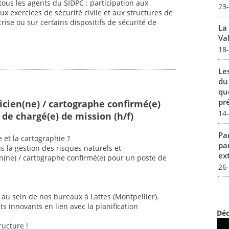
ous les agents du SIDPC : participation aux
23
aux exercices de sécurité civile et aux structures de
se ou sur certains dispositifs de sécurité de
La
Val
18
Le
du
qu
pré
cien(ne) / cartographe confirmé(e)
14
de chargé(e) de mission (h/f)
Par
 et la cartographie ?
pa
s la gestion des risques naturels et
ex
n(ne) / cartographe confirmé(e) pour un poste de
26
au sein de nos bureaux à Lattes (Montpellier).
ts innovants en lien avec la planification
Déc
ructure !