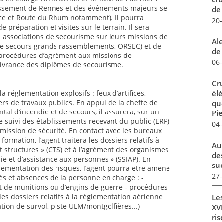
issement de Rennes et des événements majeurs se
de
ance et Route du Rhum notamment). Il pourra
20
 préparation et visites sur le terrain. Il sera
 associations de secourisme sur leurs missions de
Al
ls de secours grands rassemblements, ORSEC) et de
de 
s procédures d’agrément aux missions de
06
élivrance des diplômes de secourisme.
Cr
él
la réglementation explosifs : feux d’artifices,
iers de travaux publics. En appui de la cheffe de
qu
tal d’incendie et de secours, il assurera, sur un
Pie
e suivi des établissements recevant du public (ERP)
04
mission de sécurité. En contact avec les bureaux
 formation, l’agent traitera les dossiers relatifs à
Au
t structures » (CTS) et à l’agrément des organismes
de
ie et d’assistance aux personnes » (SSIAP). En
su
glementation des risques, l’agent pourra être amené
27
ngés et absences de la personne en charge : -
 de munitions ou d’engins de guerre - procédures
des dossiers relatifs à la réglementation aérienne
Le
ation de survol, piste ULM/montgolfières...)
XVI
ris