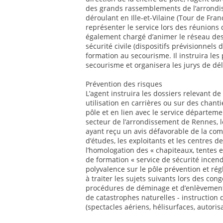
des grands rassemblements de l’arrond
déroulant en Ille-et-Vilaine (Tour de Fr
représenter le service lors des réunions de
également chargé d’animer le réseau des
sécurité civile (dispositifs prévisionne
formation au secourisme. Il instruira le
secourisme et organisera les jurys de d
Prévention des risques
L’agent instruira les dossiers relevant de 
utilisation en carrières ou sur des chant
pôle et en lien avec le service départemen
secteur de l’arrondissement de Rennes, l
ayant reçu un avis défavorable de la com
d’études, les exploitants et les centres de
l’homologation des « chapiteaux, tentes e
de formation « service de sécurité incend
polyvalence sur le pôle prévention et ré
à traiter les sujets suivants lors des co
procédures de déminage et d’enlèvement
de catastrophes naturelles - instruction 
(spectacles aériens, hélisurfaces, autoris