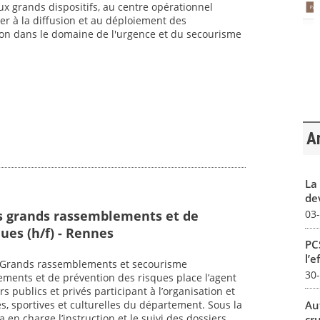
aux grands dispositifs, au centre opérationnel
er à la diffusion et au déploiement des
n dans le domaine de l'urgence et du secourisme
Ar
La 
dev
s grands rassemblements et de
03
ues (h/f) - Rennes
PCS
l’e
 : Grands rassemblements et secourisme
30
ments et de prévention des risques place l’agent
s publics et privés participant à l’organisation et
Au
es, sportives et culturelles du département. Sous la
a en charge l’instruction et le suivi des dossiers
cr