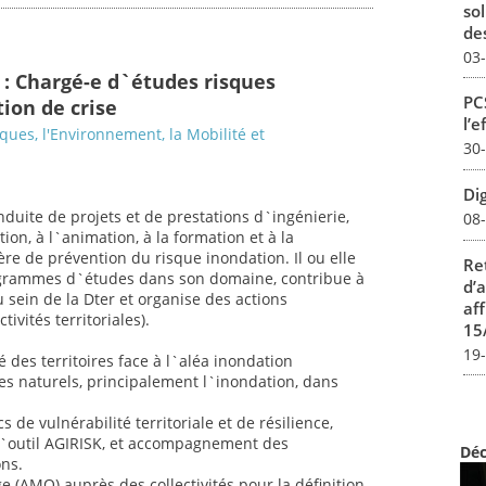
sol
des
03
 : Chargé-e d`études risques
PCS
ion de crise
l’e
sques, l'Environnement, la Mobilité et
30
Dig
nduite de projets et de prestations d`ingénierie,
08
ion, à l`animation, à la formation et à la
ère de prévention du risque inondation. Il ou elle
Re
rogrammes d`études dans son domaine, contribue à
d’
u sein de la Dter et organise des actions
aff
ivités territoriales).
15
19
é des territoires face à l`aléa inondation
es naturels, principalement l`inondation, dans
 de vulnérabilité territoriale et de résilience,
l`outil AGIRISK, et accompagnement des
Déc
ons.
e (AMO) auprès des collectivités pour la définition