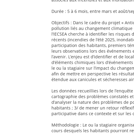
Durée : 5 à 6 mois, entre mars et août/se
Objectifs : Dans le cadre du projet « Ant
pollution liés au changement climatique 
l’IECSEA cherche à identifier les risques
récents (incendies de l’été 2025, inondat
participation des habitants, premiers té
leurs observations lors des événements e
l’avenir. L’enjeu est d’identifier et de lo
d’éléments chimiques lors d’événements 
le ou la stagiaire sur l’impact du change
afin de mettre en perspective les résulta
étendue aux canicules et sécheresses ai
Les données recueillies lors de l’enquêt
cartographie des problèmes constatés et 
d’analyser la nature des problèmes de po
habitants ; 3/ de mener un retour réflexif
participative dans ce contexte et sur les 
Méthodologie : Le ou la stagiaire organis
cours desquels les habitants pourront re