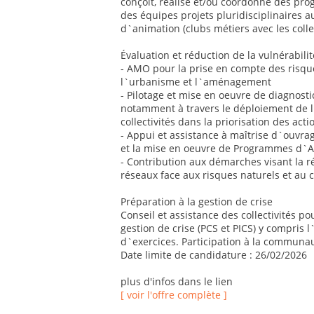
conçoit, réalise et/ou coordonne des p
des équipes projets pluridisciplinaires a
d`animation (clubs métiers avec les collect
Évaluation et réduction de la vulnérabilit
- AMO pour la prise en compte des risqu
l`urbanisme et l`aménagement
- Pilotage et mise en oeuvre de diagnostics
notamment à travers le déploiement de 
collectivités dans la priorisation des acti
- Appui et assistance à maîtrise d`ouvrag
et la mise en oeuvre de Programmes d`Ac
- Contribution aux démarches visant la ré
réseaux face aux risques naturels et au
Préparation à la gestion de crise
Conseil et assistance des collectivités po
gestion de crise (PCS et PICS) y compris l
d`exercices. Participation à la communau
Date limite de candidature : 26/02/2026
plus d'infos dans le lien
[ voir l'offre complète ]