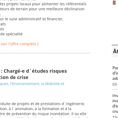
es projets locaux pour alimenter les référentiels
teurs de terrain pour une meilleure déclinaison
,
 le suivi administratif et financier,
tats
ées
de spécialité
[ voir l'offre complète ]
Ar
Pou
 : Chargé-e d`études risques
d’
ion de crise
ada
sques, l'Environnement, la Mobilité et
03
In
in
nduite de projets et de prestations d`ingénierie,
d’
ion, à l`animation, à la formation et à la
cru
ère de prévention du risque inondation. Il ou elle
19