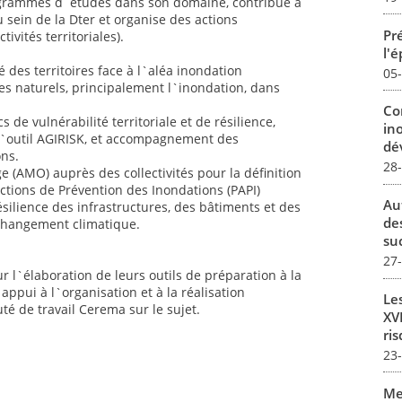
rogrammes d`études dans son domaine, contribue à
u sein de la Dter et organise des actions
Pré
ivités territoriales).
l'
é des territoires face à l`aléa inondation
05
es naturels, principalement l`inondation, dans
Co
 de vulnérabilité territoriale et de résilience,
in
l`outil AGIRISK, et accompagnement des
dév
ons.
28
e (AMO) auprès des collectivités pour la définition
tions de Prévention des Inondations (PAPI)
Au
silience des infrastructures, des bâtiments et des
de
 changement climatique.
su
27
ur l`élaboration de leurs outils de préparation à la
`appui à l`organisation et à la réalisation
Le
té de travail Cerema sur le sujet.
XVI
ris
23
Me