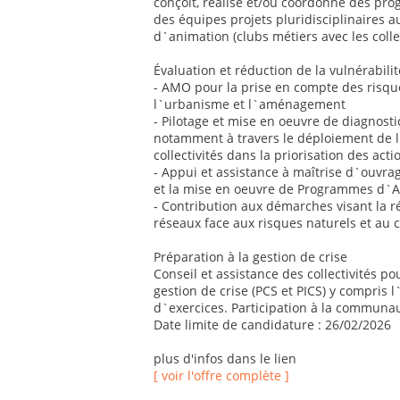
conçoit, réalise et/ou coordonne des p
des équipes projets pluridisciplinaires a
d`animation (clubs métiers avec les collect
Évaluation et réduction de la vulnérabilit
- AMO pour la prise en compte des risqu
l`urbanisme et l`aménagement
- Pilotage et mise en oeuvre de diagnostics
notamment à travers le déploiement de 
collectivités dans la priorisation des acti
- Appui et assistance à maîtrise d`ouvrag
et la mise en oeuvre de Programmes d`Ac
- Contribution aux démarches visant la ré
réseaux face aux risques naturels et au
Préparation à la gestion de crise
Conseil et assistance des collectivités po
gestion de crise (PCS et PICS) y compris l
d`exercices. Participation à la communau
Date limite de candidature : 26/02/2026
plus d'infos dans le lien
[ voir l'offre complète ]