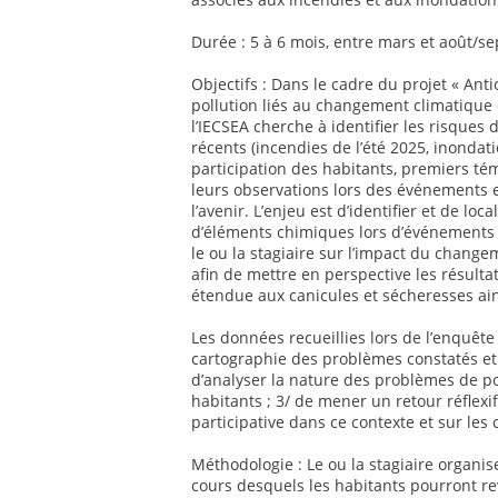
Durée : 5 à 6 mois, entre mars et août/se
Objectifs : Dans le cadre du projet « Ant
pollution liés au changement climatique 
l’IECSEA cherche à identifier les risques
récents (incendies de l’été 2025, inondat
participation des habitants, premiers té
leurs observations lors des événements e
l’avenir. L’enjeu est d’identifier et de lo
d’éléments chimiques lors d’événements 
le ou la stagiaire sur l’impact du change
afin de mettre en perspective les résulta
étendue aux canicules et sécheresses ai
Les données recueillies lors de l’enquêt
cartographie des problèmes constatés et 
d’analyser la nature des problèmes de po
habitants ; 3/ de mener un retour réflexif
participative dans ce contexte et sur les 
Méthodologie : Le ou la stagiaire organis
cours desquels les habitants pourront re