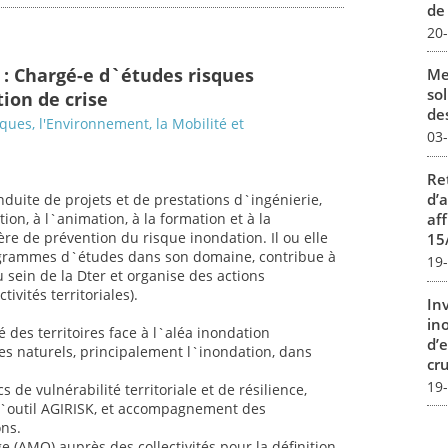
de
20
 : Chargé-e d`études risques
Me
sol
ion de crise
des
sques, l'Environnement, la Mobilité et
03
Re
d’
nduite de projets et de prestations d`ingénierie,
aff
ion, à l`animation, à la formation et à la
ère de prévention du risque inondation. Il ou elle
15
rogrammes d`études dans son domaine, contribue à
19
u sein de la Dter et organise des actions
ivités territoriales).
In
in
é des territoires face à l`aléa inondation
d’
es naturels, principalement l`inondation, dans
cru
19
 de vulnérabilité territoriale et de résilience,
l`outil AGIRISK, et accompagnement des
ons.
e (AMO) auprès des collectivités pour la définition