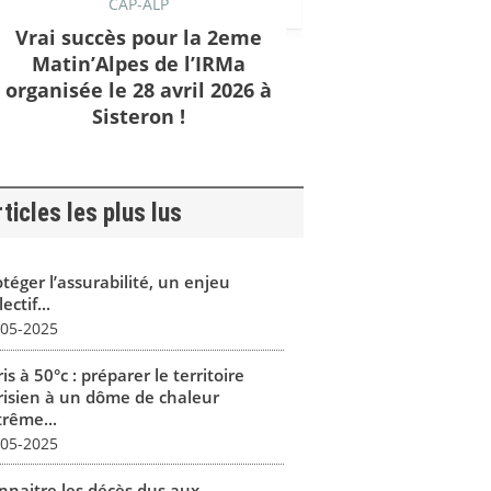
CAP-ALP
Vrai succès pour la 2eme
Matin’Alpes de l’IRMa
organisée le 28 avril 2026 à
Sisteron !
ticles les plus lus
téger l’assurabilité, un enjeu
lectif...
-05-2025
is à 50°c : préparer le territoire
risien à un dôme de chaleur
trême...
-05-2025
nnaitre les décès dus aux