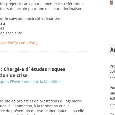
es projets locaux pour alimenter les référentiels
teurs de terrain pour une meilleure déclinaison
,
 le suivi administratif et financier,
tats
ées
de spécialité
[ voir l'offre complète ]
Ar
Pro
 : Chargé-e d`études risques
col
ion de crise
27
sques, l'Environnement, la Mobilité et
Par
pa
ex
nduite de projets et de prestations d`ingénierie,
26
ion, à l`animation, à la formation et à la
ère de prévention du risque inondation. Il ou elle
Co