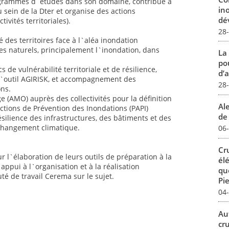
rogrammes d`études dans son domaine, contribue à
in
u sein de la Dter et organise des actions
dév
ivités territoriales).
28
é des territoires face à l`aléa inondation
es naturels, principalement l`inondation, dans
La
pou
 de vulnérabilité territoriale et de résilience,
d’a
l`outil AGIRISK, et accompagnement des
28
ons.
e (AMO) auprès des collectivités pour la définition
Al
tions de Prévention des Inondations (PAPI)
de 
silience des infrastructures, des bâtiments et des
 changement climatique.
06
Cr
ur l`élaboration de leurs outils de préparation à la
él
`appui à l`organisation et à la réalisation
qu
té de travail Cerema sur le sujet.
Pie
04
Au
cr