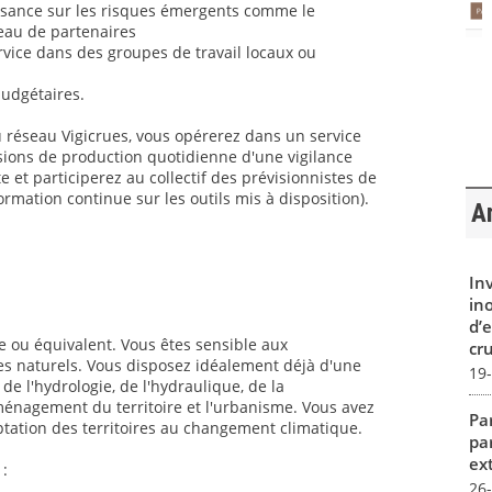
ssance sur les risques émergents comme le
seau de partenaires
ervice dans des groupes de travail locaux ou
budgétaires.
u réseau Vigicrues, vous opérerez dans un service
sions de production quotidienne d'une vigilance
e et participerez au collectif des prévisionnistes de
mation continue sur les outils mis à disposition).
Ar
In
in
d’
 ou équivalent. Vous êtes sensible aux
cru
s naturels. Vous disposez idéalement déjà d'une
19
e l'hydrologie, de l'hydraulique, de la
aménagement du territoire et l'urbanisme. Vous avez
Par
tation des territoires au changement climatique.
pa
ex
 :
26