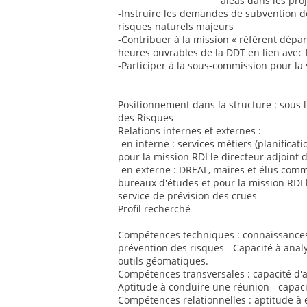
aléas dans les pr
-Instruire les demandes de subvention de
risques naturels majeurs
-Contribuer à la mission « référent dépar
heures ouvrables de la DDT en lien avec 
-Participer à la sous-commission pour la
Positionnement dans la structure : sous l
des Risques
Relations internes et externes :
-en interne : services métiers (planificati
pour la mission RDI le directeur adjoint 
-en externe : DREAL, maires et élus co
bureaux d'études et pour la mission RDI l
service de prévision des crues
Profil recherché
Compétences techniques : connaissances 
prévention des risques - Capacité à analys
outils géomatiques.
Compétences transversales : capacité d'a
Aptitude à conduire une réunion - capacit
Compétences relationnelles : aptitude à é