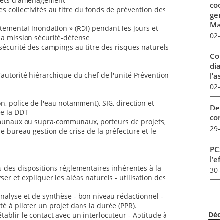
ojets d'aménagement
co
s collectivités au titre du fonds de prévention des
ge
Mar
temental inondation » (RDI) pendant les jours et
02
la mission sécurité-défense
 sécurité des campings au titre des risques naturels
Co
dia
'autorité hiérarchique du chef de l'unité Prévention
l’a
02
on, police de l'eau notamment), SIG, direction et
De
de la DDT
con
mmunaux ou supra-communaux, porteurs de projets,
29
e bureau gestion de crise de la préfecture et le
PCS
l’e
des dispositions réglementaires inhérentes à la
30
er et expliquer les aléas naturels - utilisation des
nalyse et de synthèse - bon niveau rédactionnel -
é à piloter un projet dans la durée (PPR).
Déc
tablir le contact avec un interlocuteur - Aptitude à