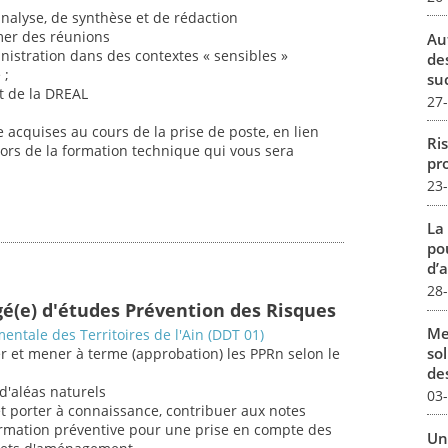
'analyse, de synthèse et de rédaction
imer des réunions
Au
inistration dans des contextes « sensibles »
de
 ;
su
et de la DREAL
27
acquises au cours de la prise de poste, en lien
Ris
et lors de la formation technique qui vous sera
pro
23
La
pou
d’a
28
gé(e) d'études Prévention des Risques
Me
entale des Territoires de l'Ain (DDT 01)
sol
er et mener à terme (approbation) les PPRn selon le
des
 d'aléas naturels
03
et porter à connaissance, contribuer aux notes
formation préventive pour une prise en compte des
Un