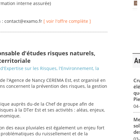
ormation interne assurée)
 à : contact@examo.fr
[ voir l'offre complète ]
onsable d'études risques naturels,
Ar
territoriale
d'Expertise sur les Risques, l'Environnement, la
Cr
e l'Agence de Nancy CEREMA Est, est organisé en
ons concernent la prévention des risques, la gestion
él
qu
Pie
hnique auprès du-de la Chef de groupe afin de
04
ues à la DTer Est et ses activités : aléas, enjeux,
conomique.
Me
sol
ion des eaux pluviales est également un enjeu fort
des
 problématiques du ruissellement et de la
03