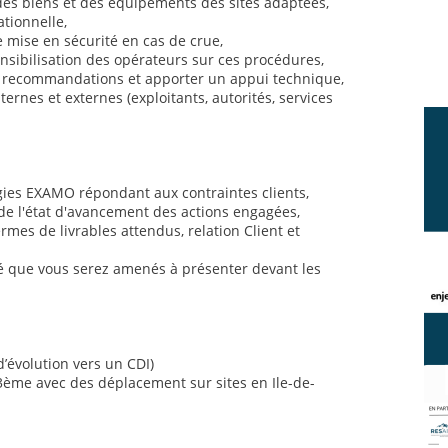
des biens et des équipements des sites adaptées,
ationnelle,
 mise en sécurité en cas de crue,
nsibilisation des opérateurs sur ces procédures,
es recommandations et apporter un appui technique,
ternes et externes (exploitants, autorités, services
gies EXAMO répondant aux contraintes clients,
 de l'état d'avancement des actions engagées,
rmes de livrables attendus, relation Client et
té que vous serez amenés à présenter devant les
d’évolution vers un CDI)
3ème avec des déplacement sur sites en Ile-de-