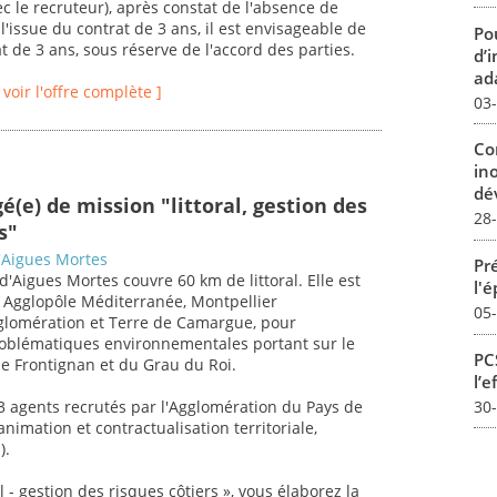
c le recruteur), après constat de l'absence de
'issue du contrat de 3 ans, il est envisageable de
Pou
 de 3 ans, sous réserve de l'accord des parties.
d’
ada
[ voir l'offre complète ]
03
Co
in
dév
é(e) de mission "littoral, gestion des
28
s"
'Aigues Mortes
Pré
d'Aigues Mortes couvre 60 km de littoral. Elle est
l'
e Agglopôle Méditerranée, Montpellier
05
glomération et Terre de Camargue, pour
oblématiques environnementales portant sur le
PCS
e Frontignan et du Grau du Roi.
l’e
30
3 agents recrutés par l'Agglomération du Pays de
nimation et contractualisation territoriale,
).
l - gestion des risques côtiers », vous élaborez la