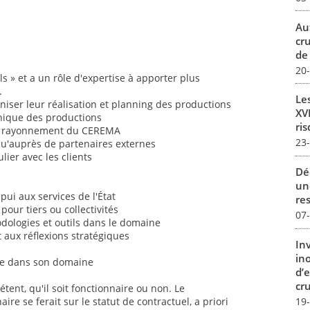
Au
cr
de
20
els » et a un rôle d'expertise à apporter plus
.
Le
iser leur réalisation et planning des productions
XVI
hnique des productions
ris
 au rayonnement du CEREMA
23
qu'auprès de partenaires externes
lier avec les clients
Dé
un
pui aux services de l'État
re
pour tiers ou collectivités
07
ologies et outils dans le domaine
 aux réflexions stratégiques
In
in
ique dans son domaine
d’
cru
tent, qu'il soit fonctionnaire ou non. Le
19
re se ferait sur le statut de contractuel, a priori