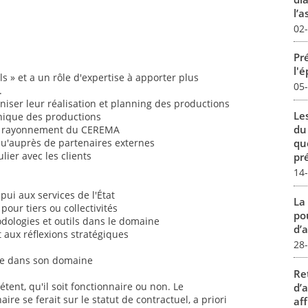
l’a
02
Pré
l'
els » et a un rôle d'expertise à apporter plus
05
.
iser leur réalisation et planning des productions
Le
hnique des productions
du
 au rayonnement du CEREMA
qu
qu'auprès de partenaires externes
lier avec les clients
pré
14
pui aux services de l'État
La
pour tiers ou collectivités
pou
ologies et outils dans le domaine
d’a
 aux réflexions stratégiques
28
ique dans son domaine
Re
tent, qu'il soit fonctionnaire ou non. Le
d’
re se ferait sur le statut de contractuel, a priori
aff