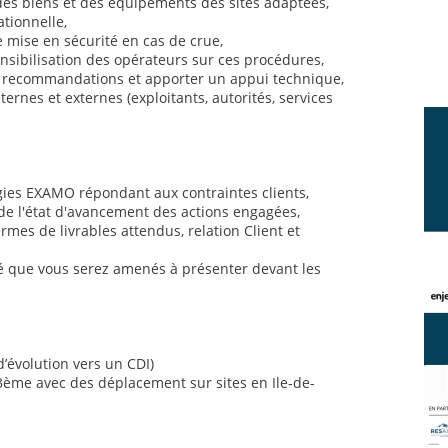
des biens et des équipements des sites adaptées,
ationnelle,
 mise en sécurité en cas de crue,
nsibilisation des opérateurs sur ces procédures,
es recommandations et apporter un appui technique,
ternes et externes (exploitants, autorités, services
gies EXAMO répondant aux contraintes clients,
 de l'état d'avancement des actions engagées,
rmes de livrables attendus, relation Client et
té que vous serez amenés à présenter devant les
d’évolution vers un CDI)
3ème avec des déplacement sur sites en Ile-de-