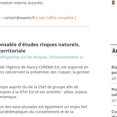
ormation interne assurée)
 à : contact@examo.fr
[ voir l'offre complète ]
onsable d'études risques naturels,
Ar
territoriale
d'Expertise sur les Risques, l'Environnement, la
Ris
e l'Agence de Nancy CEREMA Est, est organisé en
ons concernent la prévention des risques, la gestion
pro
23
hnique auprès du-de la Chef de groupe afin de
Pro
ues à la DTer Est et ses activités : aléas, enjeux,
col
conomique.
27
ion des eaux pluviales est également un enjeu fort
Co
 problématiques du ruissellement et de la
dia