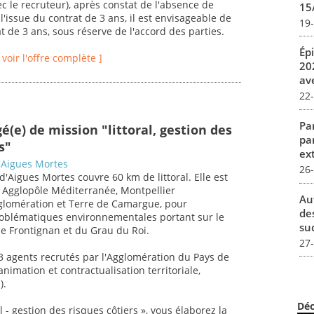
c le recruteur), après constat de l'absence de
15
'issue du contrat de 3 ans, il est envisageable de
19
 de 3 ans, sous réserve de l'accord des parties.
Ép
[ voir l'offre complète ]
20
av
22
Par
é(e) de mission "littoral, gestion des
pa
s"
ex
'Aigues Mortes
26
d'Aigues Mortes couvre 60 km de littoral. Elle est
e Agglopôle Méditerranée, Montpellier
Au
glomération et Terre de Camargue, pour
de
oblématiques environnementales portant sur le
su
e Frontignan et du Grau du Roi.
27
3 agents recrutés par l'Agglomération du Pays de
nimation et contractualisation territoriale,
).
Déc
l - gestion des risques côtiers », vous élaborez la