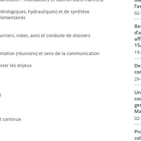
l’a
ydrologiques, hydrauliques) et de synthèse
02
glementaires
Re
d’
urriers, notes, avis) et conduite de dossiers
aff
15
19
nimation (réunions) et sens de la communication
De
iser les enjeux
con
29
Un
é
co
ge
Mar
02
et continue
Pro
col