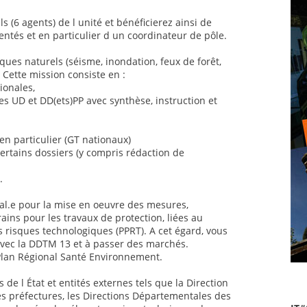
s (6 agents) de l unité et bénéficierez ainsi de
tés et en particulier d un coordinateur de pôle.
ues naturels (séisme, inondation, feux de forêt,
. Cette mission consiste en :
ionales,
des UD et DD(ets)PP avec synthèse, instruction et
 en particulier (GT nationaux)
 certains dossiers (y compris rédaction de
.
nal.e pour la mise en oeuvre des mesures,
s pour les travaux de protection, liées au
 risques technologiques (PPRT). A cet égard, vous
avec la DDTM 13 et à passer des marchés.
Plan Régional Santé Environnement.
de l État et entités externes tels que la Direction
es préfectures, les Directions Départementales des