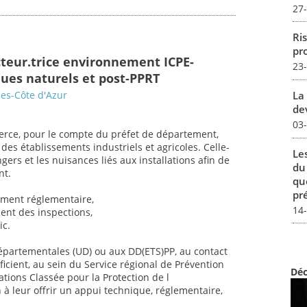
27
Ris
pro
cteur.trice environnement ICPE-
23
ques naturels et post-PPRT
La 
es-Côte d'Azur
dev
03
exerce, pour le compte du préfet de département,
es établissements industriels et agricoles. Celle-
Le
ngers et les nuisances liés aux installations afin de
du
nt.
qu
pré
ement réglementaire,
14
ment des inspections,
ic.
départementales (UD) ou aux DD(ETS)PP, au contact
ficient, au sein du Service régional de Prévention
Déc
ations Classée pour la Protection de l
 à leur offrir un appui technique, réglementaire,