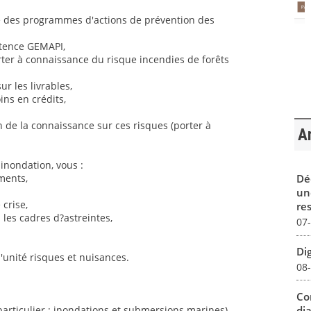
ge des programmes d'actions de prévention des
tence GEMAPI,
ter à connaissance du risque incendies de forêts
ur les livrables,
ins en crédits,
n de la connaissance sur ces risques (porter à
Ar
inondation, vous :
Dé
ments,
un
 crise,
re
z les cadres d?astreintes,
07
Dig
'unité risques et nuisances.
08
Co
dia
articulier : inondations et submersions marines)