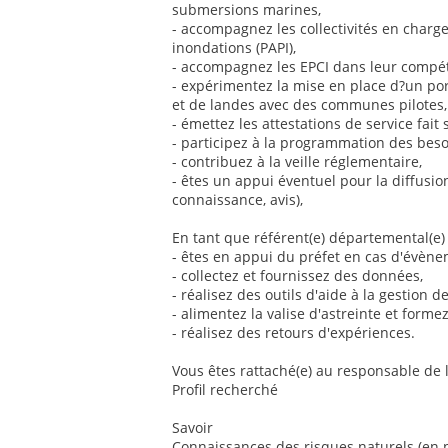
submersions marines,
- accompagnez les collectivités en char
inondations (PAPI),
- accompagnez les EPCI dans leur compé
- expérimentez la mise en place d?un por
et de landes avec des communes pilotes,
- émettez les attestations de service fait s
- participez à la programmation des beso
- contribuez à la veille réglementaire,
- êtes un appui éventuel pour la diffusio
connaissance, avis),
En tant que référent(e) départemental(e) 
- êtes en appui du préfet en cas d'évène
- collectez et fournissez des données,
- réalisez des outils d'aide à la gestion de
- alimentez la valise d'astreinte et forme
- réalisez des retours d'expériences.
Vous êtes rattaché(e) au responsable de l
Profil recherché
Savoir
Connaissances des risques naturels (en p