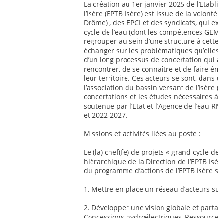
La création au 1er janvier 2025 de l’Etab
l’Isère (EPTB Isère) est issue de la volon
Drôme) , des EPCI et des syndicats, qui 
cycle de l’eau (dont les compétences GEMA
regrouper au sein d’une structure à cett
échanger sur les problématiques qu’elles p
d’un long processus de concertation qui 
rencontrer, de se connaître et de faire ém
leur territoire. Ces acteurs se sont, da
l’association du bassin versant de l’Isère 
concertations et les études nécessaires à
soutenue par l’Etat et l’Agence de l’eau 
et 2022-2027.
Missions et activités liées au poste :
Le (la) chef(fe) de projets « grand cycle de
hiérarchique de la Direction de l’EPTB Isè
du programme d’actions de l’EPTB Isère s
1. Mettre en place un réseau d’acteurs sur
2. Développer une vision globale et partag
Concessions hydroélectriques, Ressource