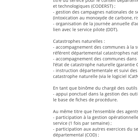
titre du service pour le conseil départem
et technologiques (CODERST) ;
- gestion des campagnes nationales de se
(intoxication au monoxyde de carbone, ri
- organisation de la journée annuelle d’a
lien avec le service pilote (DDT).
Catastrophes naturelles :
- accompagnement des communes à la suit
référent départemental catastrophes natu
- accompagnement des communes dans l
l’état de catastrophe naturelle (garantie 
- instruction départementale et suivi de
catastrophe naturelle (via le logiciel ICatN
En tant que binôme du chargé des outils e
- appui ponctuel dans la gestion des outil
le base de fiches de procédure.
Au même titre que l’ensemble des agents
- participation à la gestion opérationnell
service (1 fois par semaine) ;
- participation aux autres exercices du s
départemental (COD) ;