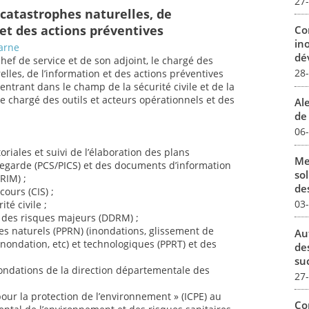
27
 catastrophes naturelles, de
 et des actions préventives
Co
in
arne
dév
chef de service et de son adjoint, le chargé des
28
lles, de l’information et des actions préventives
entrant dans le champ de la sécurité civile et de la
e chargé des outils et acteurs opérationnels et des
Al
de 
06
riales et suivi de l’élaboration des plans
Me
arde (PCS/PICS) et des documents d’information
sol
RIM) ;
des
ours (CIS) ;
03
té civile ;
l des risques majeurs (DDRM) ;
ues naturels (PPRN) (inondations, glissement de
Au
’inondation, etc) et technologiques (PPRT) et des
de
su
nondations de la direction départementale des
27
pour la protection de l’environnement » (ICPE) au
Co