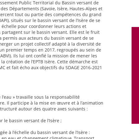
lissement Public Territorial du Bassin versant de
té des Départements (Savoie, Isère, Hautes-Alpes et
exercent tout ou partie des compétences du grand
PI), situés sur le bassin versant de l’Isère de se
e échelle pour coordonner leurs actions et
artagent sur le bassin versant. Elle est le fruit
a permis aux acteurs du bassin versant de se
erger un projet collectif adapté à la diversité de
ns un premier temps en 2017, regroupés au sein de
(ABVI). Ils lui ont confié la mission de mener les
 la création de l’EPTB Isère. Cette démarche est
RMC et fait écho aux objectifs du SDAGE 2016-2021
 l’eau » travaille sous la responsabilité
re. Il participe à la mise en œuvre et à l’animation
tructuré autour des quatre axes suivants :
 le bassin versant de l’Isère ;
ée à l’échelle du bassin versant de l’Isère :
 en eau et changement climatique, Transport