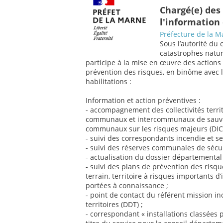
Chargé(e) des
l'information
Préfecture de la M
Sous l’autorité du 
catastrophes nature
participe à la mise en œuvre des actions 
prévention des risques, en binôme avec l
habilitations :
Information et action préventives :
- accompagnement des collectivités territo
communaux et intercommunaux de sauveg
communaux sur les risques majeurs (DIC
- suivi des correspondants incendie et sec
- suivi des réserves communales de sécuri
- actualisation du dossier départementa
- suivi des plans de prévention des risq
terrain, territoire à risques importants d
portées à connaissance ;
- point de contact du référent mission i
territoires (DDT) ;
- correspondant « installations classées 