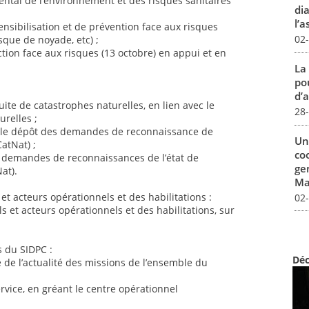
ental de l’environnement et des risques sanitaires
dia
l’a
nsibilisation et de prévention face aux risques
02
sque de noyade, etc) ;
ction face aux risques (13 octobre) en appui et en
La
pou
d’a
e de catastrophes naturelles, en lien avec le
28
relles ;
e dépôt des demandes de reconnaissance de
Un
CatNat) ;
co
s demandes de reconnaissances de l’état de
ge
at).
Mar
t acteurs opérationnels et des habilitations :
02
s et acteurs opérationnels et des habilitations, sur
 du SIDPC :
Déc
e de l’actualité des missions de l’ensemble du
ervice, en gréant le centre opérationnel