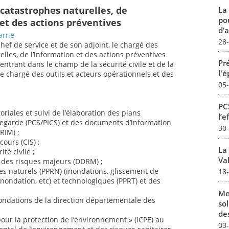
 catastrophes naturelles, de
La
pou
 et des actions préventives
d’a
arne
28
chef de service et de son adjoint, le chargé des
lles, de l’information et des actions préventives
Pré
entrant dans le champ de la sécurité civile et de la
l'
e chargé des outils et acteurs opérationnels et des
05
PCS
riales et suivi de l’élaboration des plans
l’e
arde (PCS/PICS) et des documents d’information
30
RIM) ;
ours (CIS) ;
La
té civile ;
Val
l des risques majeurs (DDRM) ;
ues naturels (PPRN) (inondations, glissement de
18
’inondation, etc) et technologiques (PPRT) et des
Me
nondations de la direction départementale des
sol
des
pour la protection de l’environnement » (ICPE) au
03