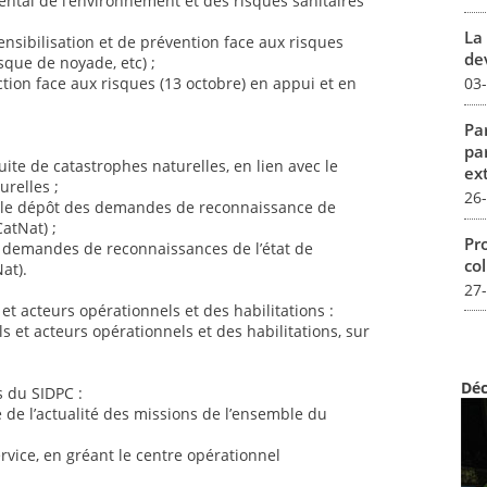
ental de l’environnement et des risques sanitaires
La 
nsibilisation et de prévention face aux risques
dev
sque de noyade, etc) ;
03
ction face aux risques (13 octobre) en appui et en
Par
pa
e de catastrophes naturelles, en lien avec le
ex
relles ;
26
e dépôt des demandes de reconnaissance de
CatNat) ;
Pro
s demandes de reconnaissances de l’état de
col
at).
27
t acteurs opérationnels et des habilitations :
s et acteurs opérationnels et des habilitations, sur
Déc
 du SIDPC :
e de l’actualité des missions de l’ensemble du
ervice, en gréant le centre opérationnel