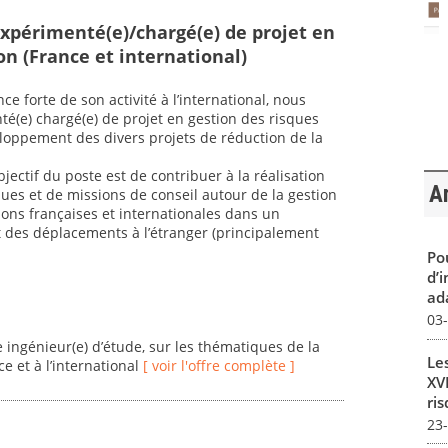
expérimenté(e)/chargé(e) de projet en
on (France et international)
ce forte de son activité à l’international, nous
é(e) chargé(e) de projet en gestion des risques
loppement des divers projets de réduction de la
bjectif du poste est de contribuer à la réalisation
Ar
ques et de missions de conseil autour de la gestion
ons françaises et internationales dans un
nt des déplacements à l’étranger (principalement
Pou
d’
ada
03
e ingénieur(e) d’étude, sur les thématiques de la
Le
e et à l’international
[ voir l'offre complète ]
XVI
ris
23