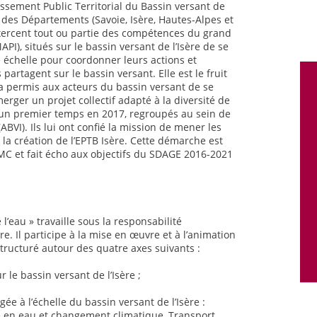
lissement Public Territorial du Bassin versant de
té des Départements (Savoie, Isère, Hautes-Alpes et
exercent tout ou partie des compétences du grand
PI), situés sur le bassin versant de l’Isère de se
e échelle pour coordonner leurs actions et
artagent sur le bassin versant. Elle est le fruit
a permis aux acteurs du bassin versant de se
erger un projet collectif adapté à la diversité de
ns un premier temps en 2017, regroupés au sein de
(ABVI). Ils lui ont confié la mission de mener les
 la création de l’EPTB Isère. Cette démarche est
RMC et fait écho aux objectifs du SDAGE 2016-2021
 l’eau » travaille sous la responsabilité
re. Il participe à la mise en œuvre et à l’animation
tructuré autour des quatre axes suivants :
 le bassin versant de l’Isère ;
ée à l’échelle du bassin versant de l’Isère :
 en eau et changement climatique, Transport