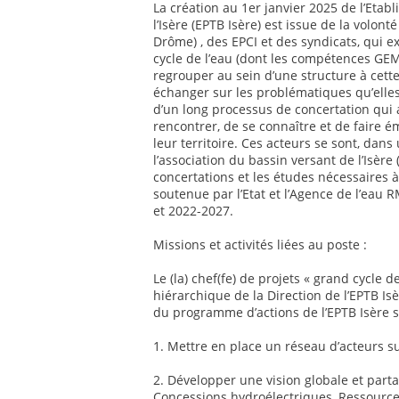
La création au 1er janvier 2025 de l’Etab
l’Isère (EPTB Isère) est issue de la volon
Drôme) , des EPCI et des syndicats, qui 
cycle de l’eau (dont les compétences GEMA
regrouper au sein d’une structure à cett
échanger sur les problématiques qu’elles p
d’un long processus de concertation qui 
rencontrer, de se connaître et de faire ém
leur territoire. Ces acteurs se sont, da
l’association du bassin versant de l’Isère 
concertations et les études nécessaires à
soutenue par l’Etat et l’Agence de l’eau 
et 2022-2027.
Missions et activités liées au poste :
Le (la) chef(fe) de projets « grand cycle de
hiérarchique de la Direction de l’EPTB Isè
du programme d’actions de l’EPTB Isère s
1. Mettre en place un réseau d’acteurs sur
2. Développer une vision globale et partag
Concessions hydroélectriques, Ressource