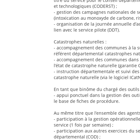
titre du service pour le conseil départem
et technologiques (CODERST) ;
- gestion des campagnes nationales de se
(intoxication au monoxyde de carbone, ri
- organisation de la journée annuelle d’a
lien avec le service pilote (DDT).
Catastrophes naturelles :
- accompagnement des communes à la suit
référent départemental catastrophes natu
- accompagnement des communes dans l
l’état de catastrophe naturelle (garantie 
- instruction départementale et suivi de
catastrophe naturelle (via le logiciel ICatN
En tant que binôme du chargé des outils e
- appui ponctuel dans la gestion des outil
le base de fiches de procédure.
Au même titre que l’ensemble des agents
- participation à la gestion opérationnell
service (1 fois par semaine) ;
- participation aux autres exercices du s
départemental (COD) ;