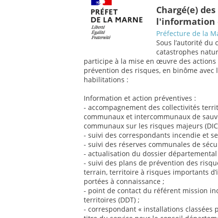
Chargé(e) des
l'information
Préfecture de la M
Sous l’autorité du 
catastrophes nature
participe à la mise en œuvre des actions 
prévention des risques, en binôme avec l
habilitations :
Information et action préventives :
- accompagnement des collectivités territo
communaux et intercommunaux de sauveg
communaux sur les risques majeurs (DIC
- suivi des correspondants incendie et sec
- suivi des réserves communales de sécuri
- actualisation du dossier départementa
- suivi des plans de prévention des risq
terrain, territoire à risques importants d
portées à connaissance ;
- point de contact du référent mission i
territoires (DDT) ;
- correspondant « installations classées 