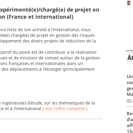
expérimenté(e)/chargé(e) de projet en
on (France et international)
ce forte de son activité à l’international, nous
é(e) chargé(e) de projet en gestion des risques
loppement des divers projets de réduction de la
bjectif du poste est de contribuer à la réalisation
Ar
ques et de missions de conseil autour de la gestion
ons françaises et internationales dans un
nt des déplacements à l’étranger (principalement
Un
co
ge
Mar
02
e ingénieur(e) d’étude, sur les thématiques de la
e et à l’international
[ voir l'offre complète ]
Re
d’
aff
15