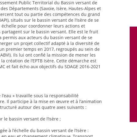
lissement Public Territorial du Bassin versant de
té des Départements (Savoie, Isère, Hautes-Alpes et
exercent tout ou partie des compétences du grand
PI), situés sur le bassin versant de l’Isère de se
e échelle pour coordonner leurs actions et
artagent sur le bassin versant. Elle est le fruit
a permis aux acteurs du bassin versant de se
erger un projet collectif adapté à la diversité de
ns un premier temps en 2017, regroupés au sein de
(ABVI). Ils lui ont confié la mission de mener les
 la création de l’EPTB Isère. Cette démarche est
RMC et fait écho aux objectifs du SDAGE 2016-2021
 l’eau » travaille sous la responsabilité
re. Il participe à la mise en œuvre et à l’animation
tructuré autour des quatre axes suivants :
 le bassin versant de l’Isère ;
ée à l’échelle du bassin versant de l’Isère :
 en eau et changement climatique, Transport