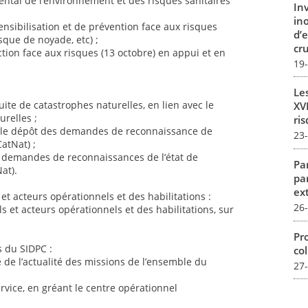
ental de l’environnement et des risques sanitaires
In
in
nsibilisation et de prévention face aux risques
d’
sque de noyade, etc) ;
cru
ction face aux risques (13 octobre) en appui et en
19
Le
e de catastrophes naturelles, en lien avec le
XVI
relles ;
ris
e dépôt des demandes de reconnaissance de
23
CatNat) ;
s demandes de reconnaissances de l’état de
Par
at).
pa
ex
t acteurs opérationnels et des habilitations :
26
s et acteurs opérationnels et des habilitations, sur
Pro
 du SIDPC :
col
e de l’actualité des missions de l’ensemble du
27
ervice, en gréant le centre opérationnel