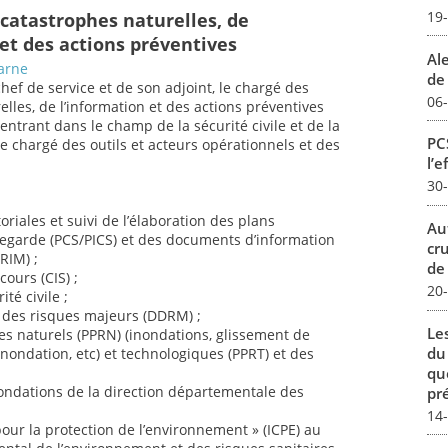
19
 catastrophes naturelles, de
 et des actions préventives
Al
arne
de 
chef de service et de son adjoint, le chargé des
06
lles, de l’information et des actions préventives
entrant dans le champ de la sécurité civile et de la
PCS
e chargé des outils et acteurs opérationnels et des
l’e
30
riales et suivi de l’élaboration des plans
Au
arde (PCS/PICS) et des documents d’information
cr
RIM) ;
de
ours (CIS) ;
20
té civile ;
l des risques majeurs (DDRM) ;
Le
ues naturels (PPRN) (inondations, glissement de
du
’inondation, etc) et technologiques (PPRT) et des
qu
nondations de la direction départementale des
pré
14
pour la protection de l’environnement » (ICPE) au