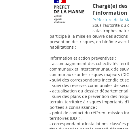
Chargé(e) des
l'information
Préfecture de la M
Sous l’autorité du 
catastrophes nature
participe à la mise en œuvre des actions 
prévention des risques, en binôme avec l
habilitations :
Information et action préventives :
- accompagnement des collectivités territo
communaux et intercommunaux de sauveg
communaux sur les risques majeurs (DIC
- suivi des correspondants incendie et sec
- suivi des réserves communales de sécuri
- actualisation du dossier départementa
- suivi des plans de prévention des risq
terrain, territoire à risques importants d
portées à connaissance ;
- point de contact du référent mission i
territoires (DDT) ;
- correspondant « installations classées 