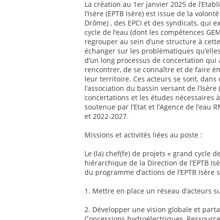
La création au 1er janvier 2025 de l’Etab
l’Isère (EPTB Isère) est issue de la volon
Drôme) , des EPCI et des syndicats, qui 
cycle de l’eau (dont les compétences GEMA
regrouper au sein d’une structure à cett
échanger sur les problématiques qu’elles p
d’un long processus de concertation qui 
rencontrer, de se connaître et de faire ém
leur territoire. Ces acteurs se sont, da
l’association du bassin versant de l’Isère 
concertations et les études nécessaires à
soutenue par l’Etat et l’Agence de l’eau 
et 2022-2027.
Missions et activités liées au poste :
Le (la) chef(fe) de projets « grand cycle de
hiérarchique de la Direction de l’EPTB Isè
du programme d’actions de l’EPTB Isère s
1. Mettre en place un réseau d’acteurs sur
2. Développer une vision globale et partag
Concessions hydroélectriques, Ressource