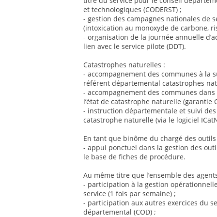
titre du service pour le conseil départem
et technologiques (CODERST) ;
- gestion des campagnes nationales de se
(intoxication au monoxyde de carbone, ri
- organisation de la journée annuelle d’a
lien avec le service pilote (DDT).
Catastrophes naturelles :
- accompagnement des communes à la suit
référent départemental catastrophes natu
- accompagnement des communes dans l
l’état de catastrophe naturelle (garantie 
- instruction départementale et suivi de
catastrophe naturelle (via le logiciel ICatN
En tant que binôme du chargé des outils e
- appui ponctuel dans la gestion des outil
le base de fiches de procédure.
Au même titre que l’ensemble des agents
- participation à la gestion opérationnell
service (1 fois par semaine) ;
- participation aux autres exercices du s
départemental (COD) ;