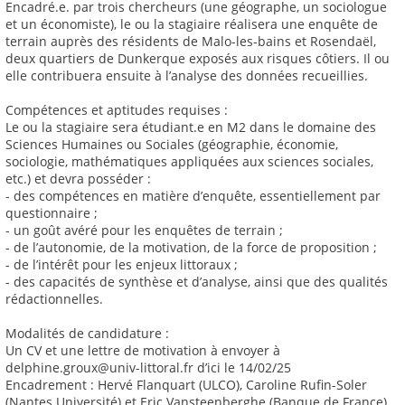
Encadré.e. par trois chercheurs (une géographe, un sociologue
et un économiste), le ou la stagiaire réalisera une enquête de
terrain auprès des résidents de Malo-les-bains et Rosendaël,
deux quartiers de Dunkerque exposés aux risques côtiers. Il ou
elle contribuera ensuite à l’analyse des données recueillies.
Compétences et aptitudes requises :
Le ou la stagiaire sera étudiant.e en M2 dans le domaine des
Sciences Humaines ou Sociales (géographie, économie,
sociologie, mathématiques appliquées aux sciences sociales,
etc.) et devra posséder :
- des compétences en matière d’enquête, essentiellement par
questionnaire ;
- un goût avéré pour les enquêtes de terrain ;
- de l’autonomie, de la motivation, de la force de proposition ;
- de l’intérêt pour les enjeux littoraux ;
- des capacités de synthèse et d’analyse, ainsi que des qualités
rédactionnelles.
Modalités de candidature :
Un CV et une lettre de motivation à envoyer à
delphine.groux@univ-littoral.fr d’ici le 14/02/25
Encadrement : Hervé Flanquart (ULCO), Caroline Rufin-Soler
(Nantes Université) et Eric Vansteenberghe (Banque de France)