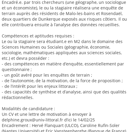
Encadré.e. par trois chercheurs (une géographe, un sociologue
et un économiste), le ou la stagiaire réalisera une enquête de
terrain auprès des résidents de Malo-les-bains et Rosendaël,
deux quartiers de Dunkerque exposés aux risques côtiers. Il ou
elle contribuera ensuite à l’analyse des données recueillies.
Compétences et aptitudes requises :
Le ou la stagiaire sera étudiant.e en M2 dans le domaine des
Sciences Humaines ou Sociales (géographie, économie,
sociologie, mathématiques appliquées aux sciences sociales,
etc.) et devra posséder :
- des compétences en matière d’enquête, essentiellement par
questionnaire ;
- un goût avéré pour les enquêtes de terrain ;
- de l’autonomie, de la motivation, de la force de proposition ;
- de l’intérêt pour les enjeux littoraux ;
- des capacités de synthèse et d’analyse, ainsi que des qualités
rédactionnelles.
Modalités de candidature :
Un CV et une lettre de motivation à envoyer à
delphine.groux@univ-littoral.fr d’ici le 14/02/25
Encadrement : Hervé Flanquart (ULCO), Caroline Rufin-Soler
(Nantes Université) et Eric Vansteenberghe (Banque de France)