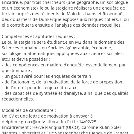
Encadré.e. par trois chercheurs (une géographe, un sociologue
et un économiste), le ou la stagiaire réalisera une enquête de
terrain auprès des résidents de Malo-les-bains et Rosendaël,
deux quartiers de Dunkerque exposés aux risques côtiers. Il ou
elle contribuera ensuite à l’analyse des données recueillies.
Compétences et aptitudes requises :
Le ou la stagiaire sera étudiant.e en M2 dans le domaine des
Sciences Humaines ou Sociales (géographie, économie,
sociologie, mathématiques appliquées aux sciences sociales,
etc.) et devra posséder :
- des compétences en matière d’enquête, essentiellement par
questionnaire ;
- un goût avéré pour les enquêtes de terrain ;
- de l’autonomie, de la motivation, de la force de proposition ;
- de l’intérêt pour les enjeux littoraux ;
- des capacités de synthèse et d’analyse, ainsi que des qualités
rédactionnelles.
Modalités de candidature :
Un CV et une lettre de motivation à envoyer à
delphine.groux@univ-littoral.fr d’ici le 14/02/25
Encadrement : Hervé Flanquart (ULCO), Caroline Rufin-Soler
(Nantes Université) et Eric Vansteenberghe (Banque de France)