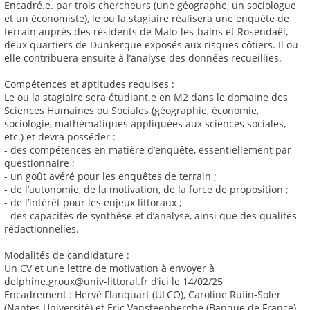
Encadré.e. par trois chercheurs (une géographe, un sociologue
et un économiste), le ou la stagiaire réalisera une enquête de
terrain auprès des résidents de Malo-les-bains et Rosendaël,
deux quartiers de Dunkerque exposés aux risques côtiers. Il ou
elle contribuera ensuite à l’analyse des données recueillies.
Compétences et aptitudes requises :
Le ou la stagiaire sera étudiant.e en M2 dans le domaine des
Sciences Humaines ou Sociales (géographie, économie,
sociologie, mathématiques appliquées aux sciences sociales,
etc.) et devra posséder :
- des compétences en matière d’enquête, essentiellement par
questionnaire ;
- un goût avéré pour les enquêtes de terrain ;
- de l’autonomie, de la motivation, de la force de proposition ;
- de l’intérêt pour les enjeux littoraux ;
- des capacités de synthèse et d’analyse, ainsi que des qualités
rédactionnelles.
Modalités de candidature :
Un CV et une lettre de motivation à envoyer à
delphine.groux@univ-littoral.fr d’ici le 14/02/25
Encadrement : Hervé Flanquart (ULCO), Caroline Rufin-Soler
(Nantes Université) et Eric Vansteenberghe (Banque de France)