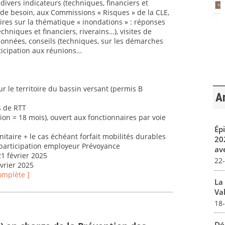
ivers indicateurs (techniques, financiers et
e de besoin, aux Commissions « Risques » de la CLE,
ires sur la thématique « inondations » : réponses
echniques et financiers, riverains…), visites de
données, conseils (techniques, sur les démarches
rticipation aux réunions…
 le territoire du bassin versant (permis B
Ar
s de RTT
ion = 18 mois), ouvert aux fonctionnaires par voie
Ép
taire + le cas échéant forfait mobilités durables
20
, participation employeur Prévoyance
av
1 février 2025
22
évrier 2025
complète ]
La
Val
18
Dé