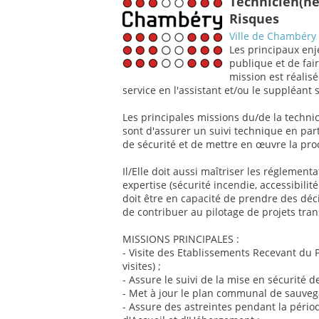
Technicien(ne
Risques
Ville de Chambéry
Les principaux enj
publique et de fai
mission est réalis
service en l'assistant et/ou le suppléant 
Les principales missions du/de la techni
sont d'assurer un suivi technique en pa
de sécurité et de mettre en œuvre la pro
Il/Elle doit aussi maîtriser les réglemen
expertise (sécurité incendie, accessibilit
doit être en capacité de prendre des déci
de contribuer au pilotage de projets tra
MISSIONS PRINCIPALES :
- Visite des Etablissements Recevant du 
visites) ;
- Assure le suivi de la mise en sécurité 
- Met à jour le plan communal de sauvega
- Assure des astreintes pendant la périod