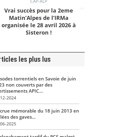
CAP-ALP
Vrai succès pour la 2eme
Matin’Alpes de l’IRMa
organisée le 28 avril 2026 à
Sisteron !
ticles les plus lus
isodes torrentiels en Savoie de juin
23 non couverts par des
ertissements APIC...
-12-2024
 crue mémorable du 18 juin 2013 en
lées des gaves...
-06-2025
clenchement tardif du PCS malgré