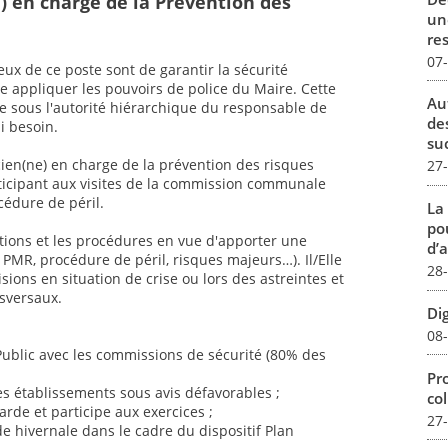
) en charge de la Prévention des
un
re
07
eux de ce poste sont de garantir la sécurité
re appliquer les pouvoirs de police du Maire. Cette
Au
ée sous l'autorité hiérarchique du responsable de
de
si besoin.
su
cien(ne) en charge de la prévention des risques
27
rticipant aux visites de la commission communale
cédure de péril.
La
pou
tations et les procédures en vue d'apporter une
d’a
é PMR, procédure de péril, risques majeurs…). Il/Elle
28
sions en situation de crise ou lors des astreintes et
nsversaux.
Dig
08
Public avec les commissions de sécurité (80% des
Pro
des établissements sous avis défavorables ;
col
rde et participe aux exercices ;
27
e hivernale dans le cadre du dispositif Plan