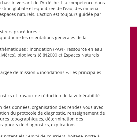
 bassin versant de l’Ardèche. Il a compétence dans
stion globale et équilibrée de l’eau, des milieux
espaces naturels. L’action est toujours guidée par
sieurs procédures :
 qui donne les orientations générales de la
thématiques : inondation (PAPI), ressource en eau
ivières), biodiversité (N2000 et Espaces Naturels
chargée de mission « inondations ». Les principales
tics et travaux de réduction de la vulnérabilité
ion des données, organisation des rendez-vous avec
lication du protocole de diagnostic, renseignement de
esures topographiques, détermination des
rapports de diagnostics, explications
potentiels : envoi de courriers, boitage, porte à