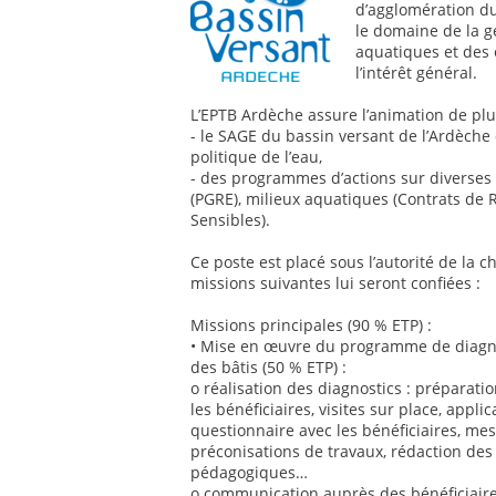
d’agglomération du
le domaine de la ge
aquatiques et des 
l’intérêt général.
L’EPTB Ardèche assure l’animation de plu
- le SAGE du bassin versant de l’Ardèche
politique de l’eau,
- des programmes d’actions sur diverses 
(PGRE), milieux aquatiques (Contrats de R
Sensibles).
Ce poste est placé sous l’autorité de la 
missions suivantes lui seront confiées :
Missions principales (90 % ETP) :
• Mise en œuvre du programme de diagnos
des bâtis (50 % ETP) :
o réalisation des diagnostics : préparat
les bénéficiaires, visites sur place, app
questionnaire avec les bénéficiaires, m
préconisations de travaux, rédaction des 
pédagogiques…
o communication auprès des bénéficiaires 