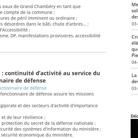
Me
des eaux de Grand Chambéry en tant que
sol
 le compte de la commune ;
des
dures de péril imminent ou ordinaire ;
03
des désordres dans le bâti, chute d'arbres… ;
Accessibilité ;
sme, DP, manifestations provisoires, accessibilité
Cr
él
qu
Pie
04
 : continuité d’activité au service du
La 
naire de défense
dev
nctionnaire de défense
03
 fonctionnaire de défense assure les missions
igipirate et des secteurs d'activité d'importance
Déc
 et de leur résilience ;
e protection du secret de la défense nationale ;
 sécurité des systèmes d'information du ministère ;
de sécurité économique du ministère.