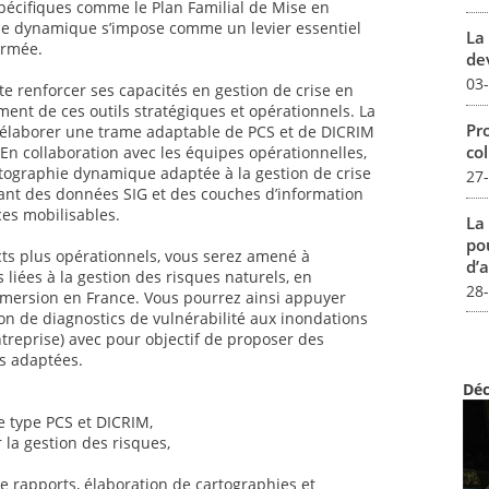
pécifiques comme le Plan Familial de Mise en
phie dynamique s’impose comme un levier essentiel
La 
ormée.
dev
03
te renforcer ses capacités en gestion de crise en
ment de ces outils stratégiques et opérationnels. La
Pro
à élaborer une trame adaptable de PCS et de DICRIM
col
n collaboration avec les équipes opérationnelles,
rtographie dynamique adaptée à la gestion de crise
27
grant des données SIG et des couches d’information
ces mobilisables.
La
pou
cts plus opérationnels, vous serez amené à
d’a
liées à la gestion des risques naturels, en
28
bmersion en France. Vous pourrez ainsi appuyer
ion de diagnostics de vulnérabilité aux inondations
ntreprise) avec pour objectif de proposer des
s adaptées.
Déc
se type PCS et DICRIM,
 la gestion des risques,
e rapports, élaboration de cartographies et