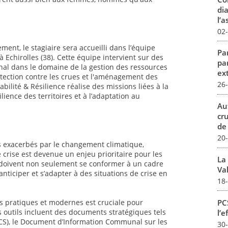
dia
l’a
02
ment, le stagiaire sera accueilli dans l’équipe
Par
 Echirolles (38). Cette équipe intervient sur des
pa
onal dans le domaine de la gestion des ressources
ex
rotection contre les crues et l'aménagement des
26
abilité & Résilience réalise des missions liées à la
lience des territoires et à l’adaptation au
Au
cr
de
20
els exacerbés par le changement climatique,
 crise est devenue un enjeu prioritaire pour les
La
s doivent non seulement se conformer à un cadre
Val
ticiper et s’adapter à des situations de crise en
18
PCS
ls pratiques et modernes est cruciale pour
es outils incluent des documents stratégiques tels
l’e
S), le Document d’Information Communal sur les
30