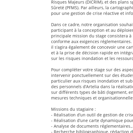
Risques Majeurs (DICRIM), et des plans s
Sûreté (PFMS). Par ailleurs, la cartogra
pour une gestion de crise réactive et inf
Dans ce cadre, notre organisation souhai
participant à la conception et au déploie
principale mission du stage consistera 
conforme aux exigences réglementaires. E
il s’agira également de concevoir une ca
et à la prise de décision rapide en inté
sur les risques inondation et les ressour
Pour compléter votre stage sur des aspe
intervenir ponctuellement sur des études 
particulier aux risques inondation et su
des personnels d’Artelia dans la réalisat
sur différents types de bâti (logement, e
mesures techniques et organisationnelle
Missions du stagiaire :
- Réalisation d’un outil de gestion de cri
- Réalisation d’une carte dynamique pour
- Analyse de documents réglementaires.,
- Recherche bibliographique, rédaction d