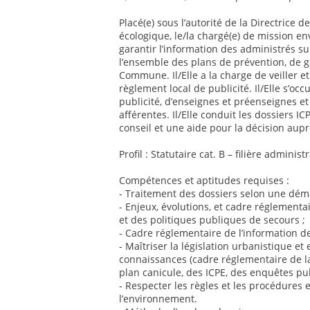
Placé(e) sous l’autorité de la Directrice 
écologique, le/la chargé(e) de mission e
garantir l’information des administrés su
l’ensemble des plans de prévention, de g
Commune. Il/Elle a la charge de veiller et
règlement local de publicité. Il/Elle s’o
publicité, d’enseignes et préenseignes et 
afférentes. Il/Elle conduit les dossiers IC
conseil et une aide pour la décision aupr
Profil : Statutaire cat. B – filière admini
Compétences et aptitudes requises :
- Traitement des dossiers selon une déma
- Enjeux, évolutions, et cadre réglementa
et des politiques publiques de secours ;
- Cadre réglementaire de l’information d
- Maîtriser la législation urbanistique e
connaissances (cadre réglementaire de la
plan canicule, des ICPE, des enquêtes pub
- Respecter les règles et les procédures 
l’environnement.