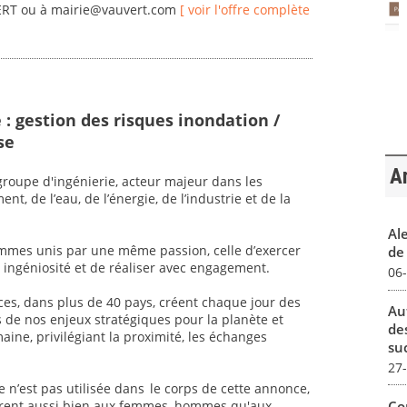
VERT ou à mairie@vauvert.com
[ voir l'offre complète
 : gestion des risques inondation /
se
Ar
oupe d'ingénierie, acteur majeur dans les
t, de l’eau, de l’énergie, de l’industrie et de la
Al
mmes unis par une même passion, celle d’exercer
de 
ec ingéniosité et de réaliser avec engagement.
06
ices, dans plus de 40 pays, créent chaque jour des
Au
s de nos enjeux stratégiques pour la planète et
de
aine, privilégiant la proximité, les échanges
su
27
sive n’est pas utilisée dans le corps de cette annonce,
Co
èrent aussi bien aux femmes, hommes qu'aux