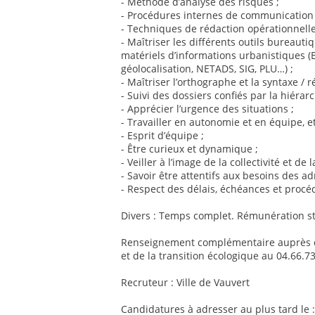
- Méthode d’analyse des risques ;
- Procédures internes de communication e
- Techniques de rédaction opérationnelle
- Maîtriser les différents outils bureaut
matériels d’informations urbanistiques (E
géolocalisation, NETADS, SIG, PLU…) ;
- Maîtriser l’orthographe et la syntaxe / ré
- Suivi des dossiers confiés par la hiérarc
- Apprécier l’urgence des situations ;
- Travailler en autonomie et en équipe, et
- Esprit d’équipe ;
- Être curieux et dynamique ;
- Veiller à l’image de la collectivité et de l
- Savoir être attentifs aux besoins des adm
- Respect des délais, échéances et procé
Divers : Temps complet. Rémunération sta
Renseignement complémentaire auprès de
et de la transition écologique au 04.66.7
Recruteur : Ville de Vauvert
Candidatures à adresser au plus tard le :